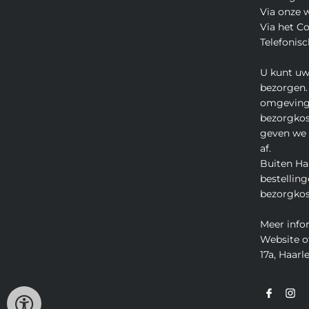
Via onze 
Via het C
Telefonisc
U kunt uw
bezorgen.
omgeving
bezorgkos
geven we u
af.
Buiten Ha
bestelling
bezorgkos
Meer info
Website o
17a, Haarle