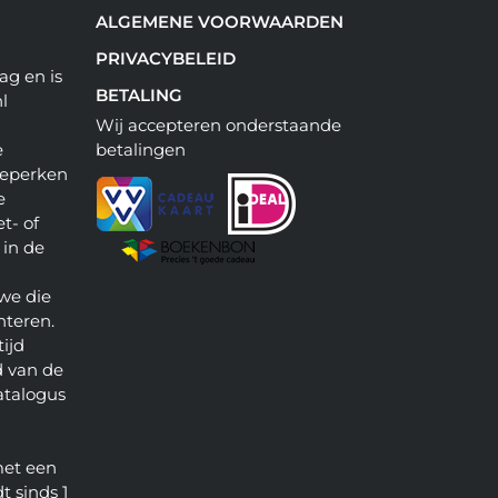
ALGEMENE VOORWAARDEN
PRIVACYBELEID
ag en is
BETALING
l
Wij accepteren onderstaande
e
betalingen
beperken
e
t- of
 in de
we die
nteren.
ijd
 van de
atalogus
met een
t sinds 1