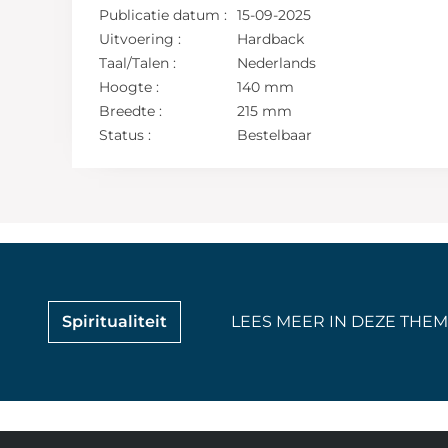
Publicatie datum :
15-09-2025
Uitvoering :
Hardback
Taal/Talen :
Nederlands
Hoogte :
140 mm
Breedte :
215 mm
Status :
Bestelbaar
Spiritualiteit
LEES MEER IN DEZE THEM