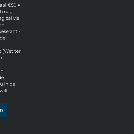
aal €50,=
d mag
g zal via
an.
pese anti-
 de
 (Wet ter
n
nd
de
u in de
wilt
en