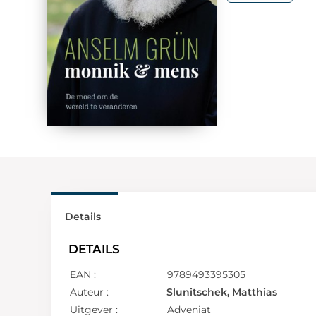
Details
DETAILS
EAN :
9789493395305
Auteur :
Slunitschek, Matthias
Uitgever :
Adveniat