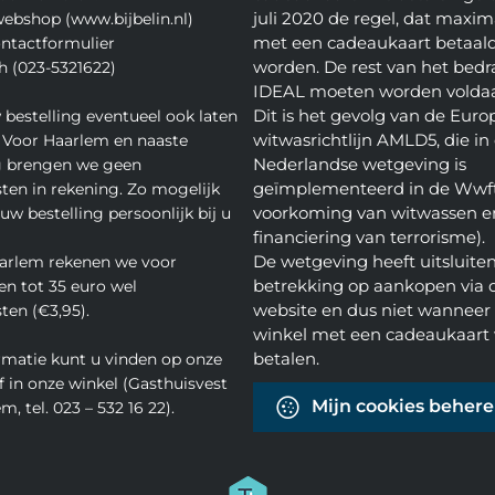
juli 2020 de regel, dat maxim
webshop (www.bijbelin.nl)
met een cadeaukaart betaal
ontactformulier
worden. De rest van het bedra
h (023-5321622)
IDEAL moeten worden volda
Dit is het gevolg van de Euro
 bestelling eventueel ook laten
witwasrichtlijn AMLD5, die in
 Voor Haarlem en naaste
Nederlandse wetgeving is
 brengen we geen
geïmplementeerd in de Wwft
ten in rekening. Zo mogelijk
voorkoming van witwassen e
w bestelling persoonlijk bij u
financiering van terrorisme).
De wetgeving heeft uitsluite
arlem rekenen we voor
betrekking op aankopen via 
en tot 35 euro wel
website en dus niet wanneer 
ten (€3,95).
winkel met een cadeaukaart 
betalen.
rmatie kunt u vinden op onze
f in onze winkel (Gasthuisvest
Mijn cookies beher
m, tel. 023 – 532 16 22).