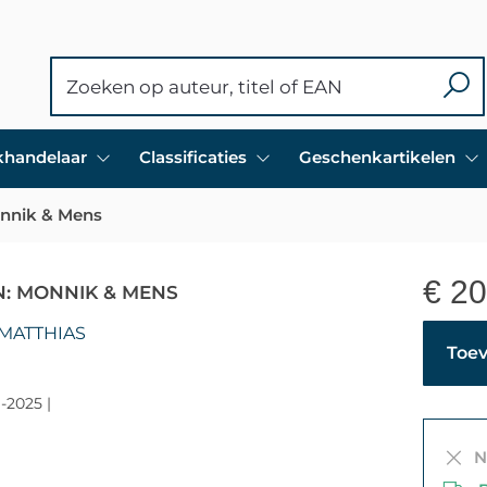
ekhandelaar
Classificaties
Geschenkartikelen
nnik & Mens
€
20
: MONNIK & MENS
 MATTHIAS
Toev
-2025 |
Ni