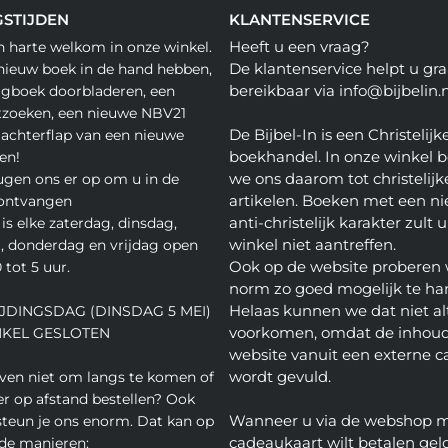
STIJDEN
KLANTENSERVICE
Heeft u een vraag?
n harte welkom in onze winkel.
De klantenservice helpt u gra
nieuw boek in de hand hebben,
bereikbaar via info@bijbelin.n
agboek doorbladeren, een
tzoeken, een nieuwe NBV21
De Bijbel-In is een Christelijk
 achterflap van een nieuwe
boekhandel. In onze winkel 
en!
we ons daarom tot christelijk
gen ons er op om u in de
artikelen. Boeken met een nie
 ontvangen
anti-christelijk karakter zult u
is elke zaterdag, dinsdag,
winkel niet aantreffen.
 donderdag en vrijdag open
Ook op de website proberen 
 tot 5 uur.
norm zo goed mogelijk te ha
Helaas kunnen we dat niet alt
JDINGSDAG (DINSDAG 5 MEI)
voorkomen, omdat de inhoud
NKEL GESLOTEN
website vanuit een externe c
wordt gevuld.
even niet om langs te komen of
ver op afstand bestellen? Ook
Wanneer u via de webshop 
teun je ons enorm. Dat kan op
cadeaukaart wilt betalen geld
de manieren: