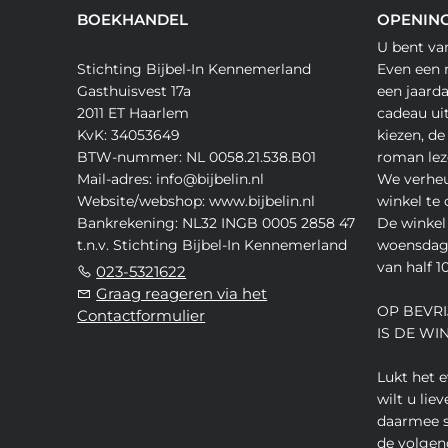
BOEKHANDEL
OPENING
U bent va
Stichting Bijbel-In Kennemerland
Even een 
Gasthuisvest 17a
een jaard
2011 ET Haarlem
cadeau ui
KvK: 34053649
kiezen, de
BTW-nummer: NL 0058.21.538.B01
roman lez
Mail-adres: info@bijbelin.nl
We verheu
Website/webshop: www.bijbelin.nl
winkel te
Bankrekening: NL32 INGB 0005 2858 47
De winkel 
t.n.v. Stichting Bijbel-In Kennemerland
woensdag,
van half 10
023-5321622
Graag reageren via het
OP BEVRI
Contactformulier
IS DE WI
Lukt het 
wilt u lie
daarmee s
de volgen