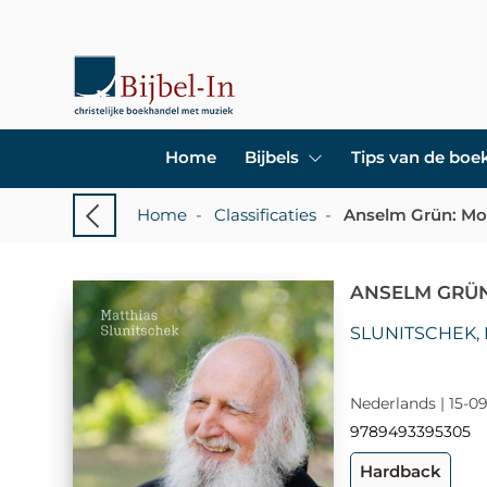
Home
Bijbels
Tips van de bo
Home
-
Classificaties
-
Anselm Grün: Mo
ANSELM GRÜN
SLUNITSCHEK,
Nederlands | 15-09
9789493395305
Hardback