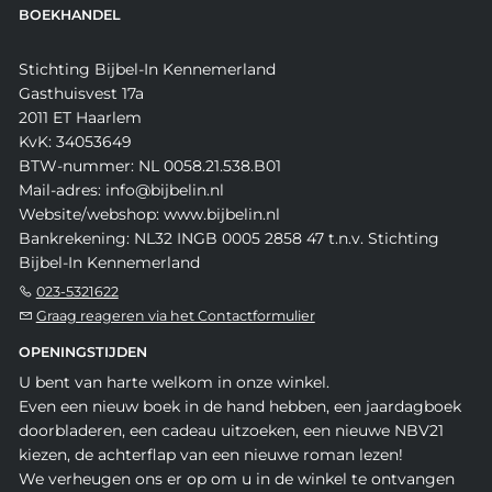
BOEKHANDEL
Stichting Bijbel-In Kennemerland
Gasthuisvest 17a
2011 ET Haarlem
KvK: 34053649
BTW-nummer: NL 0058.21.538.B01
Mail-adres: info@bijbelin.nl
Website/webshop: www.bijbelin.nl
Bankrekening: NL32 INGB 0005 2858 47 t.n.v. Stichting
Bijbel-In Kennemerland
023-5321622
Graag reageren via het Contactformulier
OPENINGSTIJDEN
U bent van harte welkom in onze winkel.
Even een nieuw boek in de hand hebben, een jaardagboek
doorbladeren, een cadeau uitzoeken, een nieuwe NBV21
kiezen, de achterflap van een nieuwe roman lezen!
We verheugen ons er op om u in de winkel te ontvangen