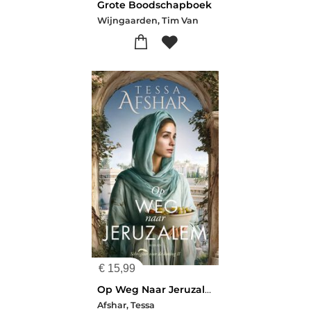
Grote Boodschapboek
Wijngaarden, Tim Van
€
15,99
Op Weg Naar Jeruzalem (Dit boek heette eerder: Schrijfster in Jeruzalem)
Afshar, Tessa