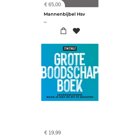
€
65,00
Mannenbijbel Hsv
...
€
19,99