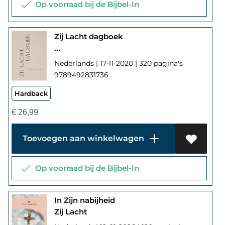
Op voorraad bij de Bijbel-In
Zij Lacht dagboek
...
Nederlands | 17-11-2020 | 320 pagina's
9789492831736
Hardback
€
26,99
Toevoegen aan winkelwagen
Op voorraad bij de Bijbel-In
In Zijn nabijheid
Zij Lacht