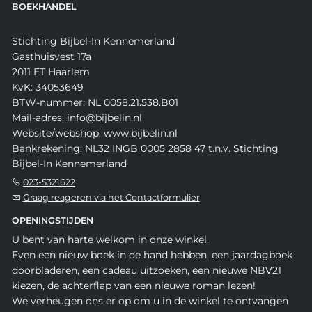
BOEKHANDEL
Stichting Bijbel-In Kennemerland
Gasthuisvest 17a
2011 ET Haarlem
KvK: 34053649
BTW-nummer: NL 0058.21.538.B01
Mail-adres: info@bijbelin.nl
Website/webshop: www.bijbelin.nl
Bankrekening: NL32 INGB 0005 2858 47 t.n.v. Stichting
Bijbel-In Kennemerland
023-5321622
Graag reageren via het Contactformulier
OPENINGSTIJDEN
U bent van harte welkom in onze winkel.
Even een nieuw boek in de hand hebben, een jaardagboek
doorbladeren, een cadeau uitzoeken, een nieuwe NBV21
kiezen, de achterflap van een nieuwe roman lezen!
We verheugen ons er op om u in de winkel te ontvangen