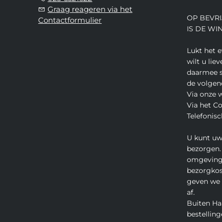
Graag reageren via het
OP BEVRI
Contactformulier
IS DE WI
Lukt het 
wilt u lie
daarmee s
de volgen
Via onze 
Via het C
Telefonisc
U kunt uw
bezorgen.
omgeving
bezorgkos
geven we u
af.
Buiten Ha
bestelling