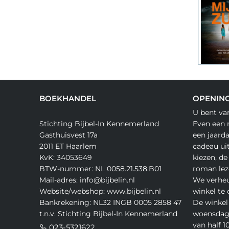
BOEKHANDEL
OPENING
U bent va
Stichting Bijbel-In Kennemerland
Even een 
Gasthuisvest 17a
een jaard
2011 ET Haarlem
cadeau ui
KvK: 34053649
kiezen, de
BTW-nummer: NL 0058.21.538.B01
roman lez
Mail-adres: info@bijbelin.nl
We verheu
Website/webshop: www.bijbelin.nl
winkel te
Bankrekening: NL32 INGB 0005 2858 47
De winkel 
t.n.v. Stichting Bijbel-In Kennemerland
woensdag,
van half 10
023-5321622