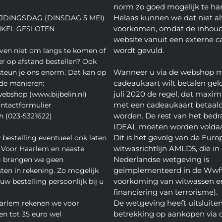
norm zo goed mogelijk te ha
Helaas kunnen we dat niet alt
JDINGSDAG (DINSDAG 5 MEI)
voorkomen, omdat de inhoud
NKEL GESLOTEN
website vanuit een externe c
wordt gevuld.
even niet om langs te komen of
ver op afstand bestellen? Ook
Wanneer u via de webshop 
teun je ons enorm. Dat kan op
cadeaukaart wilt betalen geld
de manieren:
juli 2020 de regel, dat maxim
webshop (www.bijbelin.nl)
met een cadeaukaart betaal
ontactformulier
worden. De rest van het bedra
h (023-5321622)
IDEAL moeten worden volda
Dit is het gevolg van de Euro
 bestelling eventueel ook laten
witwasrichtlijn AMLD5, die in
 Voor Haarlem en naaste
Nederlandse wetgeving is
 brengen we geen
geïmplementeerd in de Wwft
ten in rekening. Zo mogelijk
voorkoming van witwassen e
w bestelling persoonlijk bij u
financiering van terrorisme).
De wetgeving heeft uitsluite
arlem rekenen we voor
betrekking op aankopen via 
en tot 35 euro wel