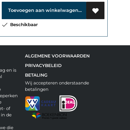
Toevoegen aan winkelwagen
Beschikbaar
ALGEMENE VOORWAARDEN
PRIVACYBELEID
ag en is
BETALING
l
Wij accepteren onderstaande
e
betalingen
beperken
e
t- of
 in de
we die