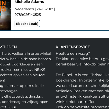
Michelle Adams
Nederlands | 24-11-2017 |
9789026140525
Ebook (Epub)
STIJDEN
KLANTENSERVICE
Heeft u een vraag?
n harte welkom in onze winkel.
De klantenservice helpt u gra
nieuw boek in de hand hebben,
bereikbaar via info@bijbelin.n
agboek doorbladeren, een
tzoeken, een nieuwe NBV21
De Bijbel-In is een Christelijk
 achterflap van een nieuwe
boekhandel. In onze winkel 
en!
we ons daarom tot christelijk
gen ons er op om u in de
artikelen. Boeken met een nie
 ontvangen
anti-christelijk karakter zult u
is elke zaterdag, dinsdag,
winkel niet aantreffen.
 donderdag en vrijdag open
Ook op de website proberen 
 tot 5 uur.