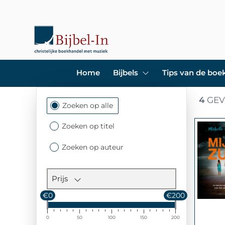
Home
Bijbels
Tips van de bo
4
GEV
Filtersectie
Zoeken op alle
Zoeken op titel
Zoeken op auteur
Prijs
€0
€200
0
50
100
150
200