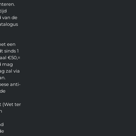
nteren.
ijd
 van de
atalogus
met een
t sinds 1
aal €50,=
d mag
g zal via
an.
pese anti-
 de
 (Wet ter
n
nd
de