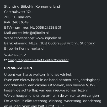
Stichting Bijbel-In Kennemerland
Gasthuisvest 17a
2011 ET Haarlem
KvK: 34053649
BTW-nummer: NL 0058.21.538.B01
Mail-adres: info@bijbelin.nl
Website/webshop: www.bijbelin.nl
Bankrekening: NL32 INGB 0005 2858 47 t.n.v. Stichting
Bijbel-In Kennemerland
023-5321622
Graag reageren via het Contactformulier
OPENINGSTIJDEN
U bent van harte welkom in onze winkel.
Even een nieuw boek in de hand hebben, een jaardagboek
doorbladeren, een cadeau uitzoeken, een nieuwe NBV21
kiezen, de achterflap van een nieuwe roman lezen!
We verheugen ons er op om u in de winkel te ontvangen
De winkel is elke zaterdag, dinsdag, woensdag, donderdag
en vrijdag open van half 10 tot 5 uur.