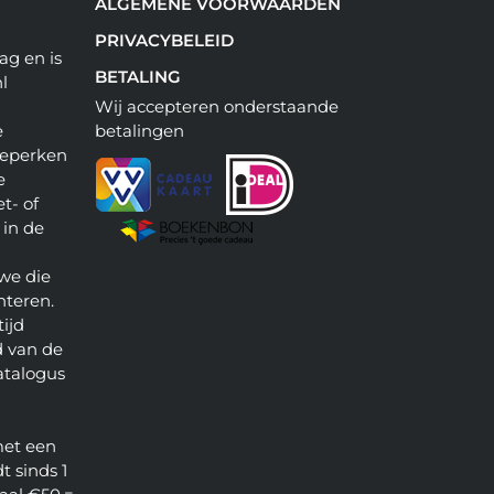
ALGEMENE VOORWAARDEN
PRIVACYBELEID
ag en is
BETALING
l
Wij accepteren onderstaande
e
betalingen
beperken
e
t- of
 in de
we die
nteren.
ijd
 van de
atalogus
met een
t sinds 1