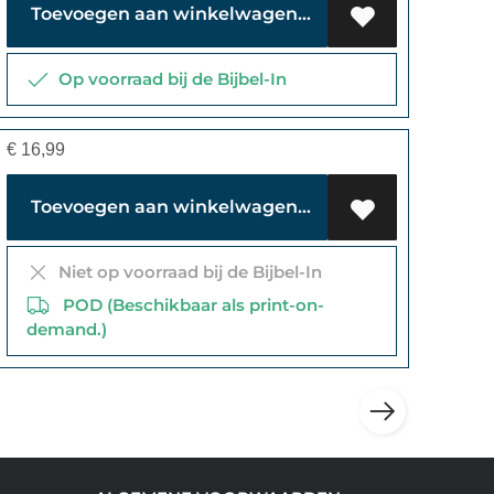
Toevoegen aan winkelwagen
Op voorraad bij de Bijbel-In
€
16,99
Toevoegen aan winkelwagen
Niet op voorraad bij de Bijbel-In
POD (Beschikbaar als print-on-
demand.)