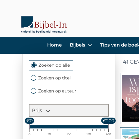
Home
Bijbels
Tips van de bo
41
GE
Filtersectie
Zoeken op alle
Zoeken op titel
Zoeken op auteur
Prijs
€0
€200
0
50
100
150
200