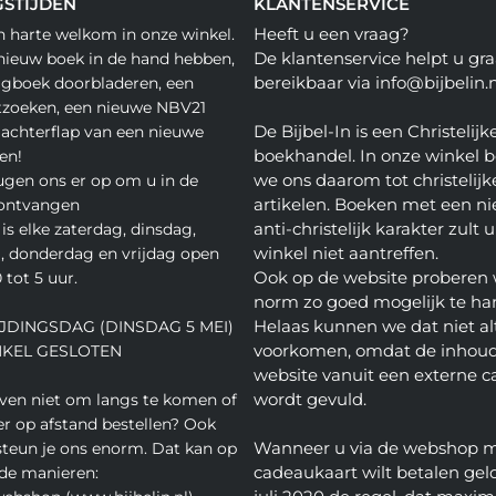
STIJDEN
KLANTENSERVICE
Heeft u een vraag?
n harte welkom in onze winkel.
De klantenservice helpt u gra
nieuw boek in de hand hebben,
bereikbaar via info@bijbelin.n
agboek doorbladeren, een
tzoeken, een nieuwe NBV21
De Bijbel-In is een Christelijk
 achterflap van een nieuwe
boekhandel. In onze winkel 
en!
we ons daarom tot christelijk
gen ons er op om u in de
artikelen. Boeken met een nie
 ontvangen
anti-christelijk karakter zult u
is elke zaterdag, dinsdag,
winkel niet aantreffen.
 donderdag en vrijdag open
Ook op de website proberen 
 tot 5 uur.
norm zo goed mogelijk te ha
Helaas kunnen we dat niet alt
JDINGSDAG (DINSDAG 5 MEI)
voorkomen, omdat de inhoud
NKEL GESLOTEN
website vanuit een externe c
wordt gevuld.
even niet om langs te komen of
ver op afstand bestellen? Ook
Wanneer u via de webshop 
teun je ons enorm. Dat kan op
cadeaukaart wilt betalen geld
de manieren: