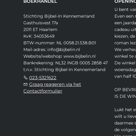
BOEKHANDEL
OPENING
U bent va
Stichting Bijbel-In Kennemerland
Even een 
Gasthuisvest 17a
een jaard
2011 ET Haarlem
cadeau ui
KvK: 34053649
kiezen, de
BTW-nummer: NL 0058.21.538.B01
roman lez
Mail-adres: info@bijbelin.nl
We verheu
Website/webshop: www.bijbelin.nl
winkel te
Bankrekening: NL32 INGB 0005 2858 47
De winkel 
t.n.v. Stichting Bijbel-In Kennemerland
woensdag,
van half 10
023-5321622
Graag reageren via het
OP BEVRI
Contactformulier
IS DE WI
Lukt het 
wilt u lie
daarmee s
de volgen