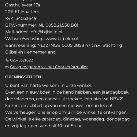
Gasthuisvest 17a
2011 ET Haarlem
KvK: 34053649
BTW-nummer: NL 0058.21.538.B01
Mail-adres: info@bijbelin.nl
Website/webshop: www.bijbelin.nl
Bankrekening: NL32 INGB 0005 2858 47 t.n.v. Stichting
Bijbel-In Kennemerland
023-5321622
Graag reageren via het Contactformulier
OPENINGSTIJDEN
U bent van harte welkom in onze winkel.
Even een nieuw boek in de hand hebben, een jaardagboek
doorbladeren, een cadeau uitzoeken, een nieuwe NBV21
kiezen, de achterflap van een nieuwe roman lezen!
We verheugen ons er op om u in de winkel te ontvangen
De winkel is elke zaterdag, dinsdag, woensdag, donderdag
en vrijdag open van half 10 tot 5 uur.