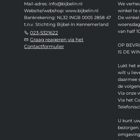
Mail-adres: info@bijbelin.nl
We verheu
Website/webshop: www.bijbelin.nl
winkel te
Bankrekening: NL32 INGB 0005 2858 47
De winkel 
t.n.v. Stichting Bijbel-In Kennemerland
woensdag,
van half 10
023-5321622
Graag reageren via het
OP BEVRI
Contactformulier
IS DE WI
Lukt het 
wilt u lie
daarmee s
de volgen
Via onze 
Via het C
Telefonisc
U kunt uw
bezorgen.
omgeving