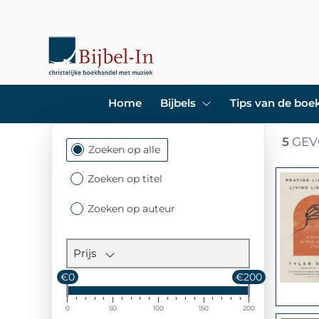
Home
Bijbels
Tips van de bo
5
GEV
Filtersectie
Zoeken op alle
Zoeken op titel
Zoeken op auteur
Prijs
€0
€200
0
50
100
150
200