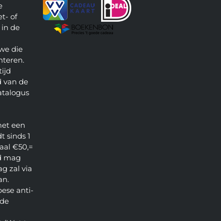
e
t- of
 in de
we die
nteren.
ijd
 van de
atalogus
met een
t sinds 1
aal €50,=
d mag
g zal via
an.
pese anti-
 de