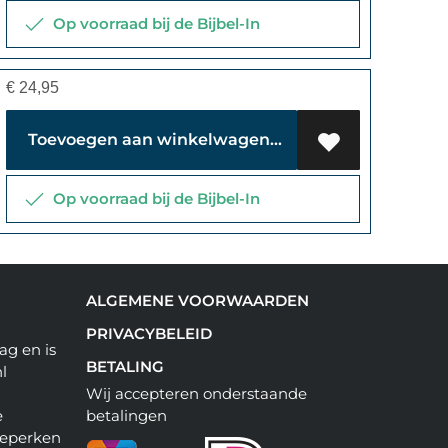
Op voorraad bij de Bijbel-In
€
24,95
Toevoegen aan winkelwagen
Op voorraad bij de Bijbel-In
ALGEMENE VOORWAARDEN
PRIVACYBELEID
ag en is
BETALING
l
Wij accepteren onderstaande
e
betalingen
beperken