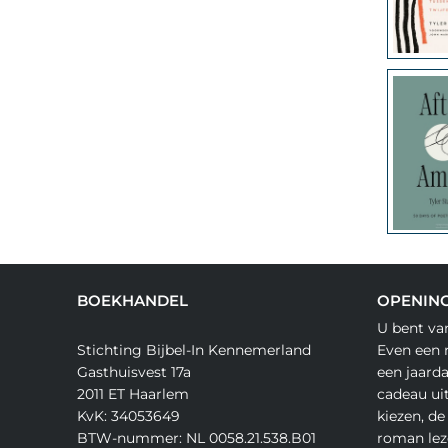
BOEKHANDEL
OPENING
U bent va
Stichting Bijbel-In Kennemerland
Even een 
Gasthuisvest 17a
een jaard
2011 ET Haarlem
cadeau ui
KvK: 34053649
kiezen, de
BTW-nummer: NL 0058.21.538.B01
roman lez