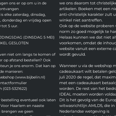
we ons daarom tot christelijk
gen ons er op om u in de
artikelen. Boeken met een nie
 ontvangen
anti-christelijk karakter zult u
is elke zaterdag, dinsdag,
winkel niet aantreffen.
 donderdag en vrijdag open
Ook op de website proberen 
 tot 5 uur.
norm zo goed mogelijk te ha
Helaas kunnen we dat niet alt
JDINGSDAG (DINSDAG 5 MEI)
voorkomen, omdat de inhoud
NKEL GESLOTEN
website vanuit een externe c
wordt gevuld.
even niet om langs te komen of
ver op afstand bestellen? Ook
Wanneer u via de webshop 
teun je ons enorm. Dat kan op
cadeaukaart wilt betalen geld
de manieren:
juli 2020 de regel, dat maxim
webshop (www.bijbelin.nl)
met een cadeaukaart betaal
ontactformulier
worden. De rest van het bedra
h (023-5321622)
IDEAL moeten worden volda
Dit is het gevolg van de Euro
 bestelling eventueel ook laten
witwasrichtlijn AMLD5, die in
 Voor Haarlem en naaste
Nederlandse wetgeving is
 brengen we geen