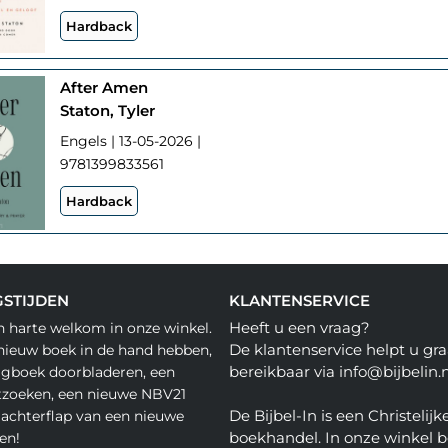
Hardback
After Amen
Staton, Tyler
Engels | 13-05-2026 |
9781399833561
Hardback
STIJDEN
KLANTENSERVICE
Heeft u een vraag?
n harte welkom in onze winkel.
De klantenservice helpt u gra
nieuw boek in de hand hebben,
bereikbaar via info@bijbelin.n
agboek doorbladeren, een
tzoeken, een nieuwe NBV21
De Bijbel-In is een Christelijk
 achterflap van een nieuwe
boekhandel. In onze winkel 
en!