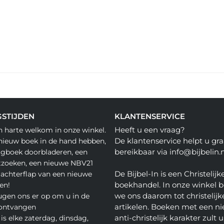
STIJDEN
KLANTENSERVICE
Heeft u een vraag?
n harte welkom in onze winkel.
De klantenservice helpt u gra
nieuw boek in de hand hebben,
bereikbaar via info@bijbelin.n
agboek doorbladeren, een
tzoeken, een nieuwe NBV21
De Bijbel-In is een Christelijk
 achterflap van een nieuwe
boekhandel. In onze winkel 
en!
we ons daarom tot christelijk
gen ons er op om u in de
artikelen. Boeken met een nie
 ontvangen
anti-christelijk karakter zult u
is elke zaterdag, dinsdag,