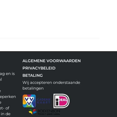
ALGEMENE VOORWAARDEN
PRIVACYBELEID
ag en is
BETALING
l
Wij accepteren onderstaande
betalingen
e
beperken
e
t- of
 in de