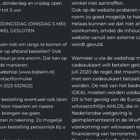
winkel niet aantreffen.
 donderdag en vrijdag open
Ook op de website proberen 
 tot 5 uur.
norm zo goed mogelijk te ha
Helaas kunnen we dat niet alt
JDINGSDAG (DINSDAG 5 MEI)
voorkomen, omdat de inhoud
NKEL GESLOTEN
website vanuit een externe c
wordt gevuld.
even niet om langs te komen of
ver op afstand bestellen? Ook
Wanneer u via de webshop 
teun je ons enorm. Dat kan op
cadeaukaart wilt betalen geld
de manieren:
juli 2020 de regel, dat maxim
webshop (www.bijbelin.nl)
met een cadeaukaart betaal
ontactformulier
worden. De rest van het bedra
h (023-5321622)
IDEAL moeten worden volda
Dit is het gevolg van de Euro
 bestelling eventueel ook laten
witwasrichtlijn AMLD5, die in
 Voor Haarlem en naaste
Nederlandse wetgeving is
 brengen we geen
geïmplementeerd in de Wwft
ten in rekening. Zo mogelijk
voorkoming van witwassen e
w bestelling persoonlijk bij u
financiering van terrorisme).