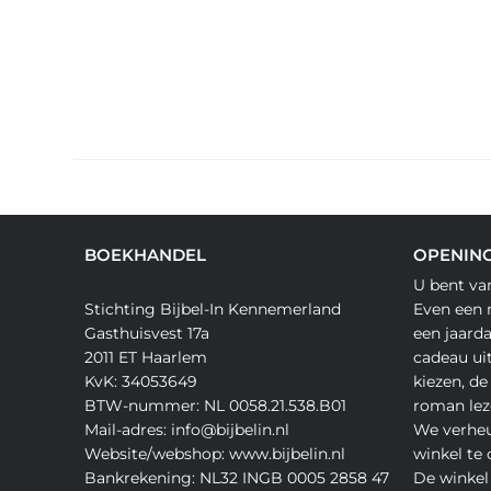
BOEKHANDEL
OPENING
U bent va
Stichting Bijbel-In Kennemerland
Even een 
Gasthuisvest 17a
een jaard
2011 ET Haarlem
cadeau ui
KvK: 34053649
kiezen, de
BTW-nummer: NL 0058.21.538.B01
roman lez
Mail-adres: info@bijbelin.nl
We verheu
Website/webshop: www.bijbelin.nl
winkel te
Bankrekening: NL32 INGB 0005 2858 47
De winkel 