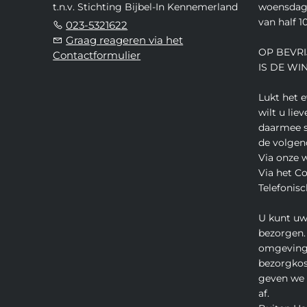
t.n.v. Stichting Bijbel-In Kennemerland
woensdag,
van half 10
023-5321622
Graag reageren via het
OP BEVRI
Contactformulier
IS DE WI
Lukt het 
wilt u lie
daarmee s
de volgen
Via onze 
Via het C
Telefonisc
U kunt uw
bezorgen.
omgeving
bezorgkos
geven we u
af.