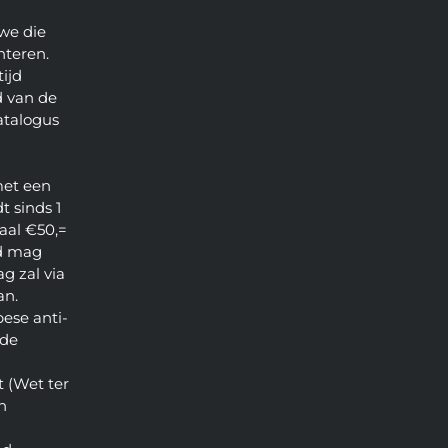
we die
nteren.
ijd
 van de
atalogus
met een
t sinds 1
aal €50,=
d mag
g zal via
an.
pese anti-
 de
 (Wet ter
n