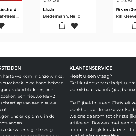
€
24,99
€
18,99
Poetins tsaristische droom
Lázár
Beatrice de Graaf-Niels Drost
Biedermann, Nelio
Rik Kleev
STIJDEN
KLANTENSERVICE
Heeft u een vraag?
n harte welkom in onze winkel.
De klantenservice helpt u gra
nieuw boek in de hand hebben,
bereikbaar via info@bijbelin.n
agboek doorbladeren, een
tzoeken, een nieuwe NBV21
De Bijbel-In is een Christelijk
 achterflap van een nieuwe
boekhandel. In onze winkel 
en!
we ons daarom tot christelijk
gen ons er op om u in de
artikelen. Boeken met een nie
 ontvangen
anti-christelijk karakter zult u
is elke zaterdag, dinsdag,