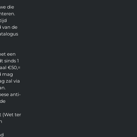
we die
nteren.
ijd
 van de
atalogus
met een
t sinds 1
aal €50,=
d mag
g zal via
an.
pese anti-
 de
 (Wet ter
n
nd