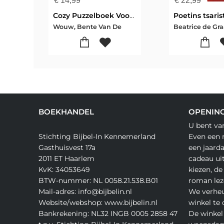
€
14,99
€
22,99
Cozy Puzzelboek Voor Ontspannen Zome
Wouw, Bente Van De
BOEKHANDEL
OPENING
U bent va
Stichting Bijbel-In Kennemerland
Even een 
Gasthuisvest 17a
een jaard
2011 ET Haarlem
cadeau ui
KvK: 34053649
kiezen, de
BTW-nummer: NL 0058.21.538.B01
roman lez
Mail-adres: info@bijbelin.nl
We verheu
Website/webshop: www.bijbelin.nl
winkel te
Bankrekening: NL32 INGB 0005 2858 47
De winkel 