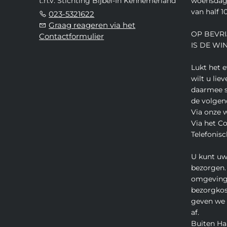
t.n.v. Stichting Bijbel-In Kennemerland
woensdag,
van half 10
023-5321622
Graag reageren via het
OP BEVRI
Contactformulier
IS DE WI
Lukt het 
wilt u lie
daarmee s
de volgen
Via onze 
Via het C
Telefonisc
U kunt uw
bezorgen.
omgeving
bezorgkos
geven we u
af.
Buiten Ha