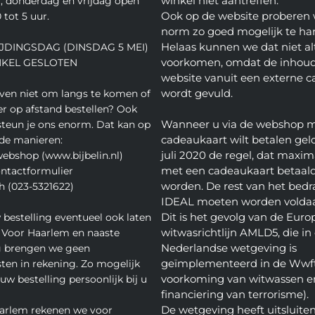
winkel niet aantreffen.
 donderdag en vrijdag open
Ook op de website proberen 
 tot 5 uur.
norm zo goed mogelijk te ha
Helaas kunnen we dat niet alt
JDINGSDAG (DINSDAG 5 MEI)
voorkomen, omdat de inhoud
NKEL GESLOTEN
website vanuit een externe c
wordt gevuld.
even niet om langs te komen of
ver op afstand bestellen? Ook
Wanneer u via de webshop 
teun je ons enorm. Dat kan op
cadeaukaart wilt betalen geld
de manieren:
juli 2020 de regel, dat maxim
webshop (www.bijbelin.nl)
met een cadeaukaart betaal
ontactformulier
worden. De rest van het bedra
h (023-5321622)
IDEAL moeten worden volda
Dit is het gevolg van de Euro
 bestelling eventueel ook laten
witwasrichtlijn AMLD5, die in
 Voor Haarlem en naaste
Nederlandse wetgeving is
 brengen we geen
geïmplementeerd in de Wwft
ten in rekening. Zo mogelijk
voorkoming van witwassen e
w bestelling persoonlijk bij u
financiering van terrorisme).
De wetgeving heeft uitsluite
arlem rekenen we voor