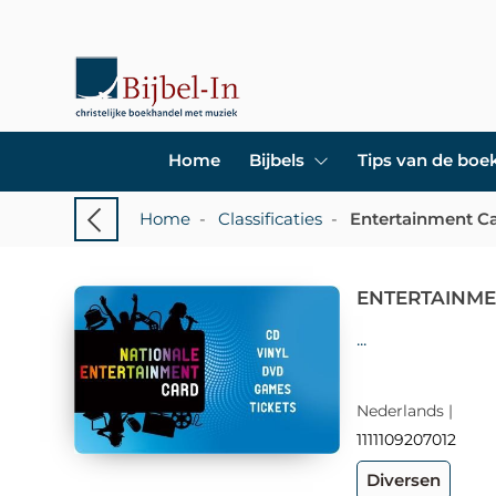
Home
Bijbels
Tips van de bo
Home
-
Classificaties
-
Entertainment Ca
ENTERTAINME
...
Nederlands |
1111109207012
Diversen