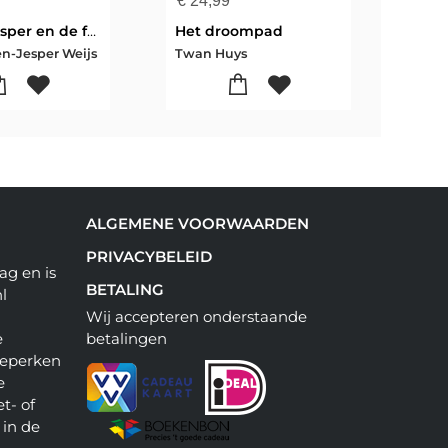
€
24,99
€
21
Rik en Jesper en de frikandelbroodjescrisis
Het droompad
en-Jesper Weijs
Twan Huys
ALGEMENE VOORWAARDEN
PRIVACYBELEID
ag en is
BETALING
l
Wij accepteren onderstaande
e
betalingen
beperken
e
t- of
 in de