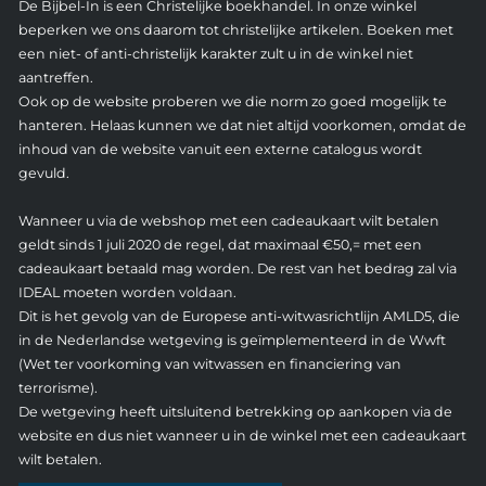
De Bijbel-In is een Christelijke boekhandel. In onze winkel
beperken we ons daarom tot christelijke artikelen. Boeken met
een niet- of anti-christelijk karakter zult u in de winkel niet
aantreffen.
Ook op de website proberen we die norm zo goed mogelijk te
hanteren. Helaas kunnen we dat niet altijd voorkomen, omdat de
inhoud van de website vanuit een externe catalogus wordt
gevuld.
Wanneer u via de webshop met een cadeaukaart wilt betalen
geldt sinds 1 juli 2020 de regel, dat maximaal €50,= met een
cadeaukaart betaald mag worden. De rest van het bedrag zal via
IDEAL moeten worden voldaan.
Dit is het gevolg van de Europese anti-witwasrichtlijn AMLD5, die
in de Nederlandse wetgeving is geïmplementeerd in de Wwft
(Wet ter voorkoming van witwassen en financiering van
terrorisme).
De wetgeving heeft uitsluitend betrekking op aankopen via de
website en dus niet wanneer u in de winkel met een cadeaukaart
wilt betalen.