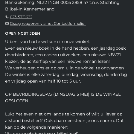
Bankrekening: NL32 INGB 0005 2858 47 t.n.v. Stichting
Bijbel-In Kennemerland
023-5321622
Graag reageren via het Contactformulier
OPENINGSTIJDEN
U bent van harte welkom in onze winkel.
Even een nieuw boek in de hand hebben, een jaardagboek
doorbladeren, een cadeau uitzoeken, een nieuwe NBV21
kiezen, de achterflap van een nieuwe roman lezen!
We verheugen ons er op om u in de winkel te ontvangen
De winkel is elke zaterdag, dinsdag, woensdag, donderdag
en vrijdag open van half 10 tot 5 uur.
OP BEVRIJDINGSDAG (DINSDAG 5 MEI) IS DE WINKEL
GESLOTEN
Lukt het even niet om langs te komen of wilt u liever op
afstand bestellen? Ook daarmee steun je ons enorm. Dat
kan op de volgende manieren:
Via onze webshop (www.bijbelin.nl)