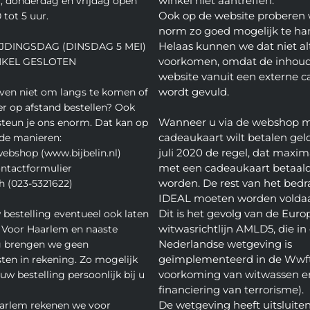
winkel niet aantreffen.
 donderdag en vrijdag open
Ook op de website proberen 
 tot 5 uur.
norm zo goed mogelijk te ha
Helaas kunnen we dat niet alt
JDINGSDAG (DINSDAG 5 MEI)
voorkomen, omdat de inhoud
NKEL GESLOTEN
website vanuit een externe c
wordt gevuld.
even niet om langs te komen of
ver op afstand bestellen? Ook
Wanneer u via de webshop 
teun je ons enorm. Dat kan op
cadeaukaart wilt betalen geld
de manieren:
juli 2020 de regel, dat maxim
webshop (www.bijbelin.nl)
met een cadeaukaart betaal
ontactformulier
worden. De rest van het bedra
h (023-5321622)
IDEAL moeten worden volda
Dit is het gevolg van de Euro
 bestelling eventueel ook laten
witwasrichtlijn AMLD5, die in
 Voor Haarlem en naaste
Nederlandse wetgeving is
 brengen we geen
geïmplementeerd in de Wwft
ten in rekening. Zo mogelijk
voorkoming van witwassen e
w bestelling persoonlijk bij u
financiering van terrorisme).
De wetgeving heeft uitsluite
arlem rekenen we voor