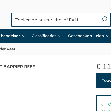
ekhandelaar
Classificaties
Geschenkartikelen
rier Reef
€
11
T BARRIER REEF
Toev
Op