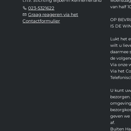
t.n.v. Stichting Bijbel-In Kennemerland
woensdag,
van half 10
023-5321622
Graag reageren via het
OP BEVRI
Contactformulier
IS DE WI
Lukt het 
wilt u lie
daarmee s
de volgen
Via onze 
Via het C
Telefonisc
U kunt uw
bezorgen.
omgeving
bezorgkos
geven we u
af.
Buiten Ha