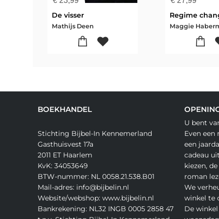
€
23,99
€
27,99
De visser
Regime chan
Mathijs Deen
BOEKHANDEL
OPENING
U bent va
Stichting Bijbel-In Kennemerland
Even een 
Gasthuisvest 17a
een jaard
2011 ET Haarlem
cadeau ui
KvK: 34053649
kiezen, de
BTW-nummer: NL 0058.21.538.B01
roman lez
Mail-adres: info@bijbelin.nl
We verheu
Website/webshop: www.bijbelin.nl
winkel te
Bankrekening: NL32 INGB 0005 2858 47
De winkel 