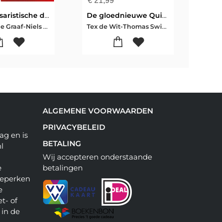
€
21,99
€
18
Poetins tsaristische droom
De gloednieuwe QuizPuzzels
Par
Beatrice de Graaf-Niels Drost
Tex de Wit-Thomas Swierts
Jeff
ALGEMENE VOORWAARDEN
PRIVACYBELEID
ag en is
BETALING
l
Wij accepteren onderstaande
e
betalingen
beperken
e
t- of
 in de