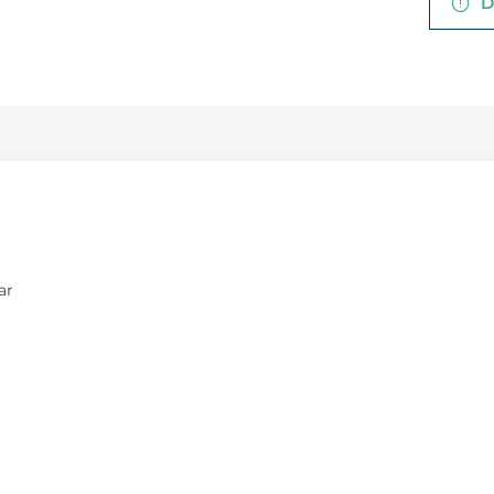
De
ar