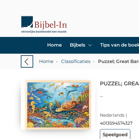
Home
Bijbels
Tips van de bo
Home
-
Classificaties
-
Puzzel; Great Bar
PUZZEL; GREA
...
Nederlands |
4013594574327
Speelgoed