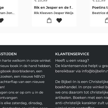
€
18,99
€
22,99
ge
Rik en Jesper en de frikandelbroodjescrisis
Maggie Haberman-Jonathan Swan
Rik Kleeven-Jesper Weijs
STIJDEN
KLANTENSERVICE
Heeft u een vraag?
n harte welkom in onze winkel.
De klantenservice helpt u gra
nieuw boek in de hand hebben,
bereikbaar via info@bijbelin.n
agboek doorbladeren, een
tzoeken, een nieuwe NBV21
De Bijbel-In is een Christelijk
 achterflap van een nieuwe
boekhandel. In onze winkel 
en!
we ons daarom tot christelijk
gen ons er op om u in de
artikelen. Boeken met een nie
 ontvangen
anti-christelijk karakter zult u
is elke zaterdag, dinsdag,