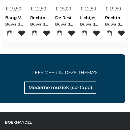
€
19,50
€
12,50
€
15,00
€
12,50
€
19,50
Bang Voor Niks (vinyl) [+!+]
Rechtop Mens Cd
De Rest Mag Je Hebben
Lichtjes In De Mist [+!+]
Rechtop Mens (vinyl) [+!+]
Buwalda, Matthijn
Buwalda, Matthijn
Buwalda, Matthijn
Buwalda, Matthijn
Buwalda, Matthijn
LEES MEER IN DEZE THEMA'S
Moderne muziek (cd-tape)
BOEKHANDEL