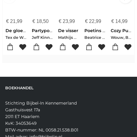
€
21,99
€
18,50
€
23,99
€
22,99
€
14,99
De gloednieuwe QuizPuzzels
Partypooper
De visser
Poetins tsaristische droom
Cozy Puzzelboek Voor Ontspannen Zome
Tex de Wit-Thomas Swierts
Jeff Kinney
Mathijs Deen
Beatrice de Graaf-Niels Drost
Wouw, Bente Van De
BOEKHANDEL
Stichting Bijbel-In Kennemerland
Gasthuisvest 17a
2011 ET Haarlem
KvK: 34053649
BTW-nummer: NL 0058.21.538.B01
Mail-adres: info@bijbelin.nl