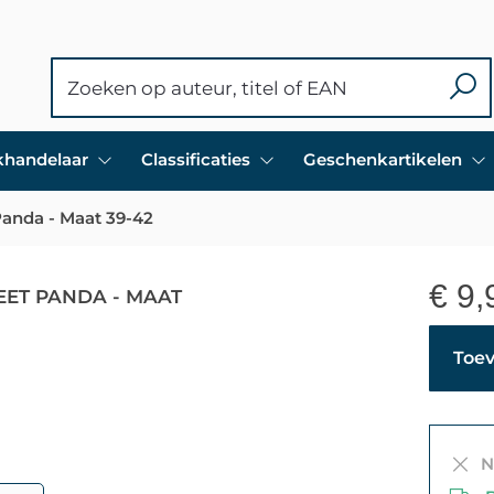
ekhandelaar
Classificaties
Geschenkartikelen
anda - Maat 39-42
€
9,
EET PANDA - MAAT
Toev
Ni