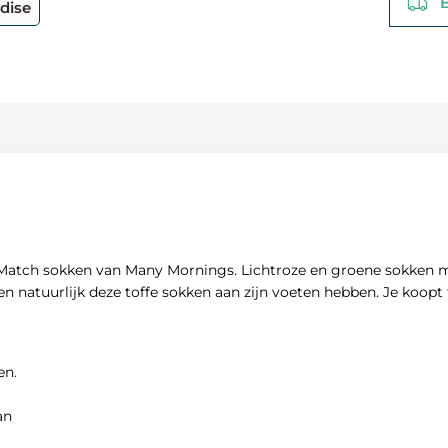
Be
dise
isMatch sokken van Many Mornings. Lichtroze en groene sokken me
n natuurlijk deze toffe sokken aan zijn voeten hebben. Je koopt
en.
an