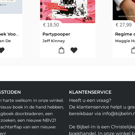
€
18,50
€
27,99
Cozy Puzzelboek Voor Ontspannen Zome
Partypooper
Regime 
an De
Jeff Kinney
STIJDEN
KLANTENSERVICE
Heeft u een vraag?
n harte welkom in onze winkel.
De klantenservice helpt u gra
nieuw boek in de hand hebben,
bereikbaar via info@bijbelin.n
agboek doorbladeren, een
tzoeken, een nieuwe NBV21
De Bijbel-In is een Christelijk
 achterflap van een nieuwe
boekhandel. In onze winkel 
en!