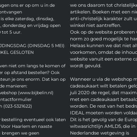
we ons daarom tot christelijk
gen ons er op om u in de
artikelen. Boeken met een nie
 ontvangen
anti-christelijk karakter zult u
is elke zaterdag, dinsdag,
winkel niet aantreffen.
 donderdag en vrijdag open
Ook op de website proberen 
 tot 5 uur.
norm zo goed mogelijk te ha
Helaas kunnen we dat niet alt
JDINGSDAG (DINSDAG 5 MEI)
voorkomen, omdat de inhoud
NKEL GESLOTEN
website vanuit een externe c
wordt gevuld.
even niet om langs te komen of
ver op afstand bestellen? Ook
Wanneer u via de webshop 
teun je ons enorm. Dat kan op
cadeaukaart wilt betalen geld
de manieren:
juli 2020 de regel, dat maxim
webshop (www.bijbelin.nl)
met een cadeaukaart betaal
ontactformulier
worden. De rest van het bedra
h (023-5321622)
IDEAL moeten worden volda
Dit is het gevolg van de Euro
 bestelling eventueel ook laten
witwasrichtlijn AMLD5, die in
 Voor Haarlem en naaste
Nederlandse wetgeving is
 brengen we geen