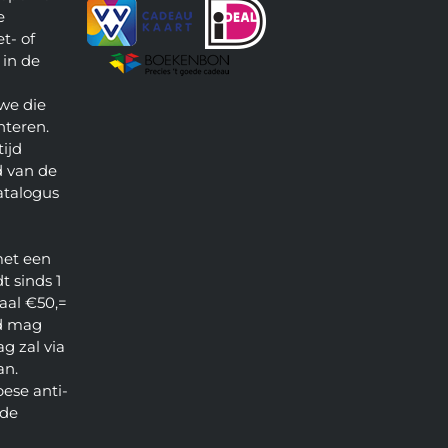
e
t- of
 in de
we die
nteren.
ijd
 van de
atalogus
met een
t sinds 1
aal €50,=
d mag
g zal via
an.
pese anti-
 de