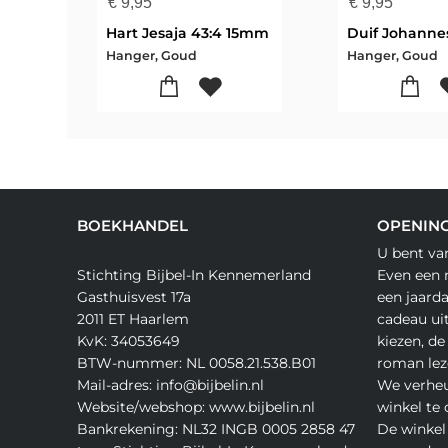
€
9,95
€
9,95
Hart Jesaja 43:4 15mm
Hanger, Goud
Hanger, Goud
BOEKHANDEL
OPENING
U bent va
Stichting Bijbel-In Kennemerland
Even een 
Gasthuisvest 17a
een jaard
2011 ET Haarlem
cadeau ui
KvK: 34053649
kiezen, de
BTW-nummer: NL 0058.21.538.B01
roman lez
Mail-adres: info@bijbelin.nl
We verheu
Website/webshop: www.bijbelin.nl
winkel te
Bankrekening: NL32 INGB 0005 2858 47
De winkel 