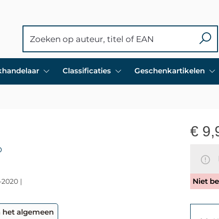
ekhandelaar
Classificaties
Geschenkartikelen
€
9,
D
N
Niet be
-2020 |
n het algemeen