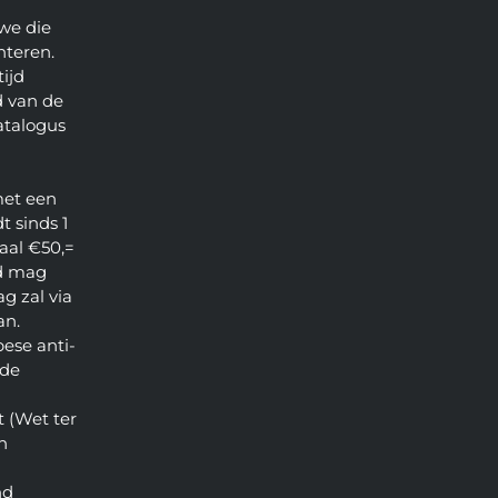
we die
nteren.
ijd
 van de
atalogus
met een
t sinds 1
aal €50,=
d mag
g zal via
an.
pese anti-
 de
 (Wet ter
n
nd