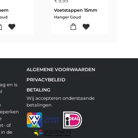
€
9,95
€
8,
oem
Voetstappen 15mm
Goud
Hanger Goud
Hang
ALGEMENE VOORWAARDEN
PRIVACYBELEID
ag en is
BETALING
l
Wij accepteren onderstaande
e
betalingen
beperken
e
t- of
 in de