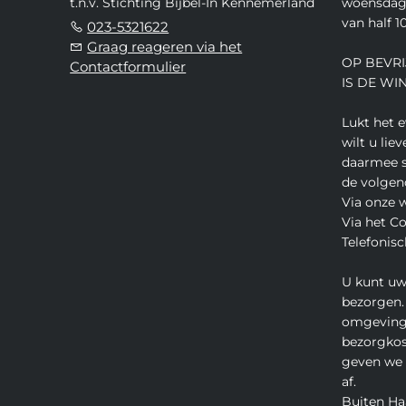
t.n.v. Stichting Bijbel-In Kennemerland
woensdag,
van half 10
023-5321622
Graag reageren via het
OP BEVRI
Contactformulier
IS DE WI
Lukt het 
wilt u lie
daarmee s
de volgen
Via onze 
Via het C
Telefonisc
U kunt uw
bezorgen.
omgeving
bezorgkos
geven we u
af.
Buiten Ha