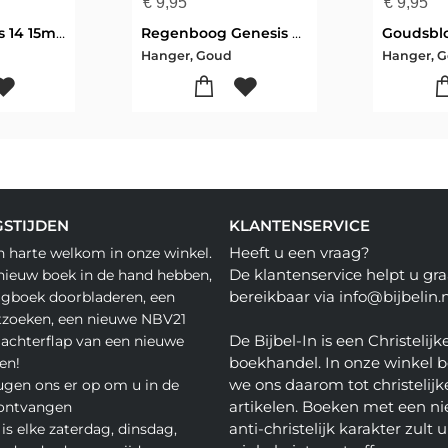
€
9,95
€
9,95
Duif Johannes 14 15mm
Regenboog Genesis 9:13 15mm
Goudsbl
Hanger, Goud
Hanger, 
STIJDEN
KLANTENSERVICE
Heeft u een vraag?
n harte welkom in onze winkel.
De klantenservice helpt u gra
nieuw boek in de hand hebben,
bereikbaar via info@bijbelin.n
agboek doorbladeren, een
tzoeken, een nieuwe NBV21
De Bijbel-In is een Christelijk
 achterflap van een nieuwe
boekhandel. In onze winkel 
en!
we ons daarom tot christelijk
gen ons er op om u in de
artikelen. Boeken met een nie
 ontvangen
anti-christelijk karakter zult u
is elke zaterdag, dinsdag,