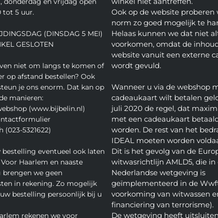
winkel niet aantreffen.
 donderdag en vrijdag open
Ook op de website proberen 
 tot 5 uur.
norm zo goed mogelijk te ha
Helaas kunnen we dat niet alt
JDINGSDAG (DINSDAG 5 MEI)
voorkomen, omdat de inhoud
NKEL GESLOTEN
website vanuit een externe c
wordt gevuld.
even niet om langs te komen of
ver op afstand bestellen? Ook
Wanneer u via de webshop 
teun je ons enorm. Dat kan op
cadeaukaart wilt betalen geld
de manieren:
juli 2020 de regel, dat maxim
webshop (www.bijbelin.nl)
met een cadeaukaart betaal
ontactformulier
worden. De rest van het bedra
h (023-5321622)
IDEAL moeten worden volda
Dit is het gevolg van de Euro
 bestelling eventueel ook laten
witwasrichtlijn AMLD5, die in
 Voor Haarlem en naaste
Nederlandse wetgeving is
 brengen we geen
geïmplementeerd in de Wwft
ten in rekening. Zo mogelijk
voorkoming van witwassen e
w bestelling persoonlijk bij u
financiering van terrorisme).
De wetgeving heeft uitsluite
arlem rekenen we voor