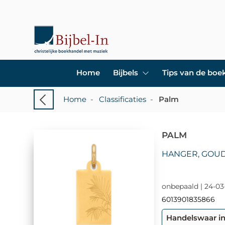
Home
Bijbels
Tips van de bo
Home
-
Classificaties
-
Palm
PALM
HANGER, GOU
onbepaald | 24-03
6013901835866
Handelswaar i