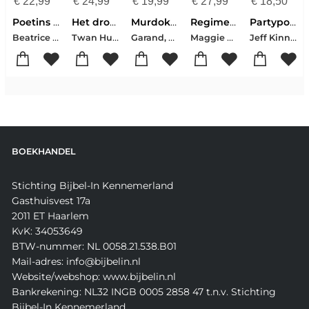
€
22,99
€
24,99
€
19,99
€
27,99
€
18,50
Poetins tsaristische droom
Het droompad
Murdoku - Terug In De Tijd
Regime change
Partypooper
Beatrice de Graaf-Niels Drost
Twan Huys
Garand, Manuel
Maggie Haberman-Jonathan Swan
Jeff Kinney
BOEKHANDEL
Stichting Bijbel-In Kennemerland
Gasthuisvest 17a
2011 ET Haarlem
KvK: 34053649
BTW-nummer: NL 0058.21.538.B01
Mail-adres: info@bijbelin.nl
Website/webshop: www.bijbelin.nl
Bankrekening: NL32 INGB 0005 2858 47 t.n.v. Stichting
Bijbel-In Kennemerland