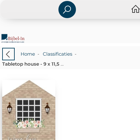
Home
-
Classificaties
-
Tabletop house - 9 x 11,5 cm - Worry less live more - 656200927755