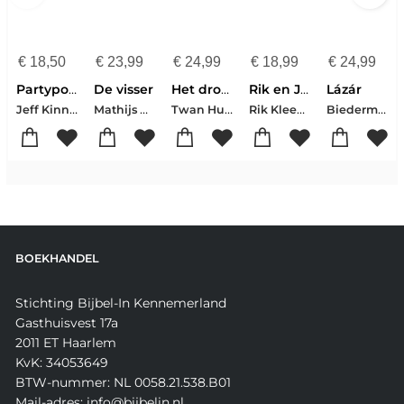
€
18,50
€
23,99
€
24,99
€
18,99
€
24,99
Partypooper
De visser
Het droompad
Rik en Jesper en de frikandelbroodjescrisis
Lázár
Jeff Kinney
Mathijs Deen
Twan Huys
Rik Kleeven-Jesper Weijs
Biedermann, Nelio
BOEKHANDEL
Stichting Bijbel-In Kennemerland
Gasthuisvest 17a
2011 ET Haarlem
KvK: 34053649
BTW-nummer: NL 0058.21.538.B01
Mail-adres: info@bijbelin.nl