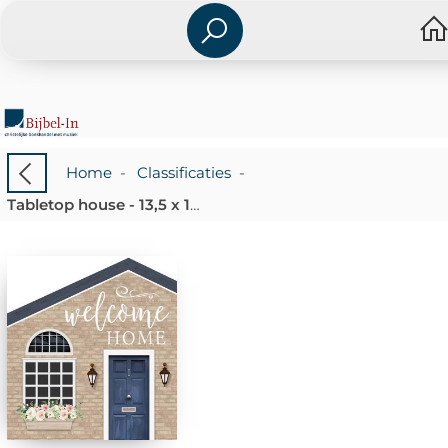
Home
-
Classificaties
-
Tabletop house - 13,5 x 15 cm - Welcome home - 656200928295