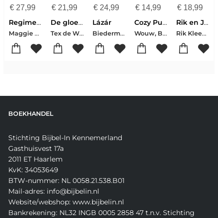
€
27,99
€
21,99
€
24,99
€
14,99
€
18,99
Regime change
De gloednieuwe QuizPuzzels
Lázár
Cozy Puzzelboek Voor Ontspannen Zome
Rik en Jesper en de frikandelbroodjescrisis
Maggie Haberman-Jonathan Swan
Tex de Wit-Thomas Swierts
Biedermann, Nelio
Wouw, Bente Van De
Rik Kleeven-Jesper Weijs
BOEKHANDEL
Stichting Bijbel-In Kennemerland
Gasthuisvest 17a
2011 ET Haarlem
KvK: 34053649
BTW-nummer: NL 0058.21.538.B01
Mail-adres: info@bijbelin.nl
Website/webshop: www.bijbelin.nl
Bankrekening: NL32 INGB 0005 2858 47 t.n.v. Stichting