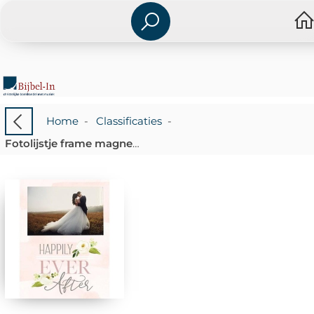
Home
-
Classificaties
-
Fotolijstje frame magneet - Happily ever after - 656200972571