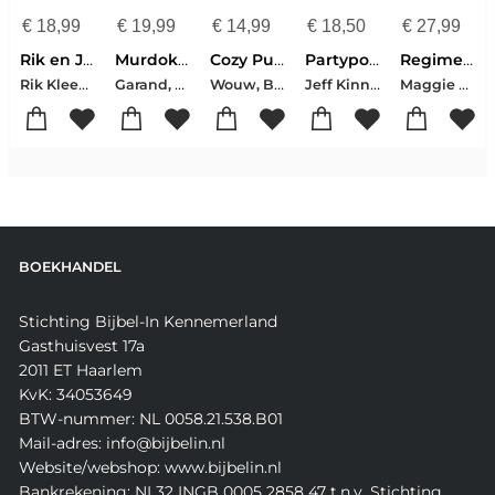
€
18,99
€
19,99
€
14,99
€
18,50
€
27,99
Rik en Jesper en de frikandelbroodjescrisis
Murdoku - Terug In De Tijd
Cozy Puzzelboek Voor Ontspannen Zome
Partypooper
Regime change
Rik Kleeven-Jesper Weijs
Garand, Manuel
Wouw, Bente Van De
Jeff Kinney
Maggie Haberman-Jonathan Swan
BOEKHANDEL
Stichting Bijbel-In Kennemerland
Gasthuisvest 17a
2011 ET Haarlem
KvK: 34053649
BTW-nummer: NL 0058.21.538.B01
Mail-adres: info@bijbelin.nl
Website/webshop: www.bijbelin.nl
Bankrekening: NL32 INGB 0005 2858 47 t.n.v. Stichting