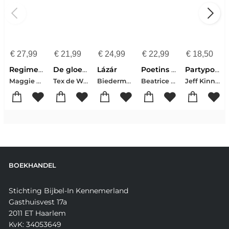
€
27,99
€
21,99
€
24,99
€
22,99
€
18,50
Regime change
De gloednieuwe QuizPuzzels
Lázár
Poetins tsaristische droom
Partypooper
Maggie Haberman-Jonathan Swan
Tex de Wit-Thomas Swierts
Biedermann, Nelio
Beatrice de Graaf-Niels Drost
Jeff Kinney
BOEKHANDEL
Stichting Bijbel-In Kennemerland
Gasthuisvest 17a
2011 ET Haarlem
KvK: 34053649