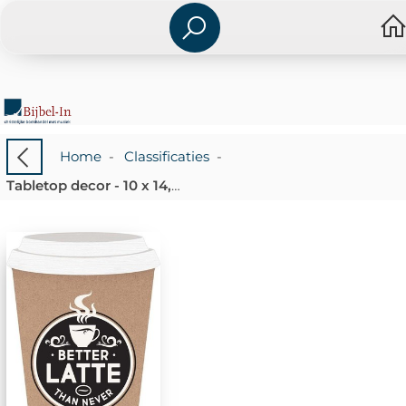
Home
-
Classificaties
-
Tabletop decor - 10 x 14,5 cm - Better Latte than never - 656200983140