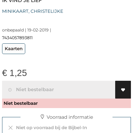
IK VIND JE LIEF
MINIKAART, CHRISTELIJKE
onbepaald | 19-02-2019 |
7434057893811
Kaarten
€
1,25
Niet bestelbaar
Niet bestelbaar
Voorraad informatie
Niet op voorraad bij de Bijbel-In