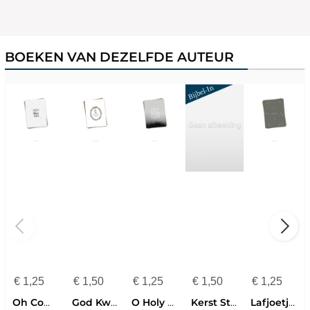
BOEKEN VAN DEZELFDE AUTEUR
€
1,25
€
1,50
€
1,25
€
1,50
€
1,25
Oh Come Let Us Adore Him
God Kwam Onder Ons Goudfolie
O Holy Night
Kerst Stille Nacht Heilige Nacht
Lafjoetjes