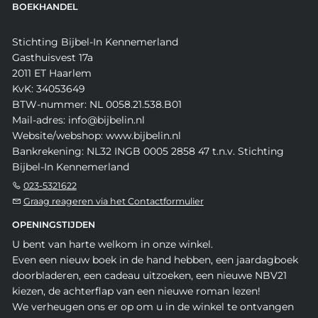
BOEKHANDEL
Stichting Bijbel-In Kennemerland
Gasthuisvest 17a
2011 ET Haarlem
KvK: 34053649
BTW-nummer: NL 0058.21.538.B01
Mail-adres: info@bijbelin.nl
Website/webshop: www.bijbelin.nl
Bankrekening: NL32 INGB 0005 2858 47 t.n.v. Stichting
Bijbel-In Kennemerland
023-5321622
Graag reageren via het Contactformulier
OPENINGSTIJDEN
U bent van harte welkom in onze winkel.
Even een nieuw boek in de hand hebben, een jaardagboek
doorbladeren, een cadeau uitzoeken, een nieuwe NBV21
kiezen, de achterflap van een nieuwe roman lezen!
We verheugen ons er op om u in de winkel te ontvangen