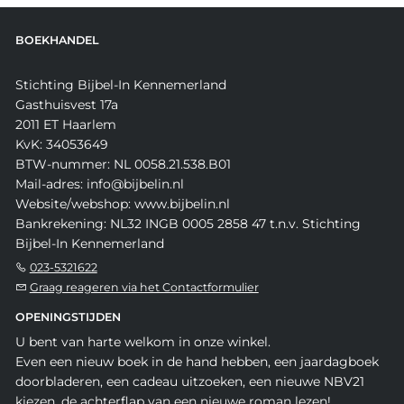
BOEKHANDEL
Stichting Bijbel-In Kennemerland
Gasthuisvest 17a
2011 ET Haarlem
KvK: 34053649
BTW-nummer: NL 0058.21.538.B01
Mail-adres: info@bijbelin.nl
Website/webshop: www.bijbelin.nl
Bankrekening: NL32 INGB 0005 2858 47 t.n.v. Stichting
Bijbel-In Kennemerland
023-5321622
Graag reageren via het Contactformulier
OPENINGSTIJDEN
U bent van harte welkom in onze winkel.
Even een nieuw boek in de hand hebben, een jaardagboek
doorbladeren, een cadeau uitzoeken, een nieuwe NBV21
kiezen, de achterflap van een nieuwe roman lezen!