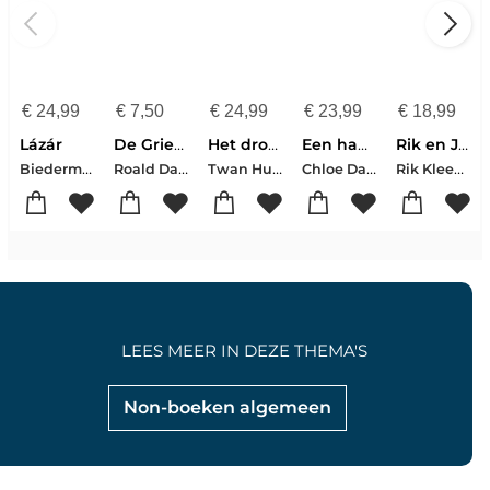
€
24,99
€
7,50
€
24,99
€
23,99
€
18,99
Lázár
De Griezels
Het droompad
Een haas in huis
Rik en Jesper en de frikandelbroodjescrisis
Biedermann, Nelio
Roald Dahl
Twan Huys
Chloe Dalton
Rik Kleeven-Jesper Weijs
LEES MEER IN DEZE THEMA'S
Non-boeken algemeen