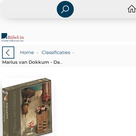
Home
-
Classificaties
-
Marius van Dokkum - Dansje in de kerk - Puzzel 500 stukjes