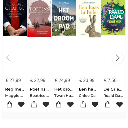
€
27,99
€
22,99
€
24,99
€
23,99
€
7,50
Regime change
Poetins tsaristische droom
Het droompad
Een haas in huis
De Griezels
Maggie Haberman-Jonathan Swan
Beatrice de Graaf-Niels Drost
Twan Huys
Chloe Dalton
Roald Dahl