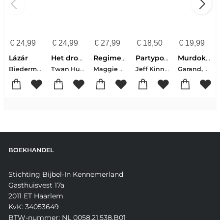
€
24,99
€
24,99
€
27,99
€
18,50
€
19,99
Lázár
Het droompad
Regime change
Partypooper
Murdoku - Terug In De Tijd
Biedermann, Nelio
Twan Huys
Maggie Haberman-Jonathan Swan
Jeff Kinney
Garand, Manuel
BOEKHANDEL
Stichting Bijbel-In Kennemerland
Gasthuisvest 17a
2011 ET Haarlem
KvK: 34053649
BTW-nummer: NL 0058.21.538.B01