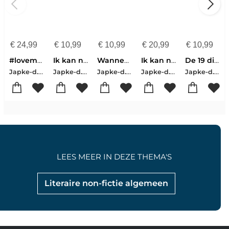
€
24,99
€
10,99
€
10,99
€
20,99
€
10,99
#lovemyjob
Ik kan nu niet bellen want ik zit in een call
Wanneer ben je officieel een ouwe zak?
Ik kan nu niet bellen want ik zit in een call
De 19 dingen die je nooit met collega's moet doen
Japke-d. Bouma
Japke-d. Bouma
Japke-d. Bouma
Japke-d. Bouma
Japke-d. Bouma
LEES MEER IN DEZE THEMA'S
Literaire non-fictie algemeen