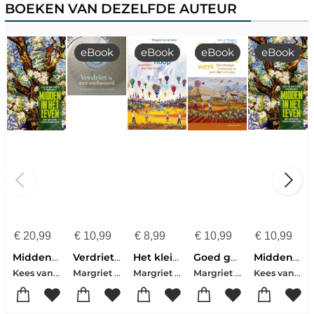
BOEKEN VAN DEZELFDE AUTEUR
eBook
eBook
eBook
eBook
€
20,99
€
10,99
€
8,99
€
10,99
€
10,99
Midden in het leven
Verdriet is een werkwoord
Het kleine meisje van de hoop
Goed gereedschap is het halve werk
Midden in het leven
Kees van der Kooi-Margriet van der Kooi
Margriet van der Kooi
Margriet van der Kooi
Margriet van der Kooi-Kees van der Kooi
Kees van der Kooi-Margriet van der Kooi