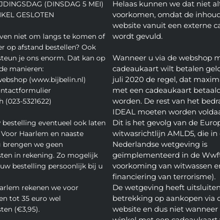
Helaas kunnen we dat niet alt
JDINGSDAG (DINSDAG 5 MEI)
voorkomen, omdat de inhoud
NKEL GESLOTEN
website vanuit een externe c
wordt gevuld.
even niet om langs te komen of
ver op afstand bestellen? Ook
Wanneer u via de webshop 
teun je ons enorm. Dat kan op
cadeaukaart wilt betalen geld
de manieren:
juli 2020 de regel, dat maxim
webshop (www.bijbelin.nl)
met een cadeaukaart betaal
ontactformulier
worden. De rest van het bedra
h (023-5321622)
IDEAL moeten worden volda
Dit is het gevolg van de Euro
 bestelling eventueel ook laten
witwasrichtlijn AMLD5, die in
 Voor Haarlem en naaste
Nederlandse wetgeving is
 brengen we geen
geïmplementeerd in de Wwft
ten in rekening. Zo mogelijk
voorkoming van witwassen e
w bestelling persoonlijk bij u
financiering van terrorisme).
De wetgeving heeft uitsluite
arlem rekenen we voor
betrekking op aankopen via 
en tot 35 euro wel
website en dus niet wanneer 
ten (€3,95).
winkel met een cadeaukaart 