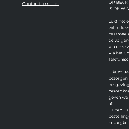
OP BEVRI
Contactformulier
IS DE WI
Lukt het 
wilt u lie
daarmee s
de volgen
Via onze 
Via het C
Telefonisc
U kunt uw
bezorgen.
omgeving
bezorgkos
geven we u
af.
Buiten Ha
bestelling
bezorgkos