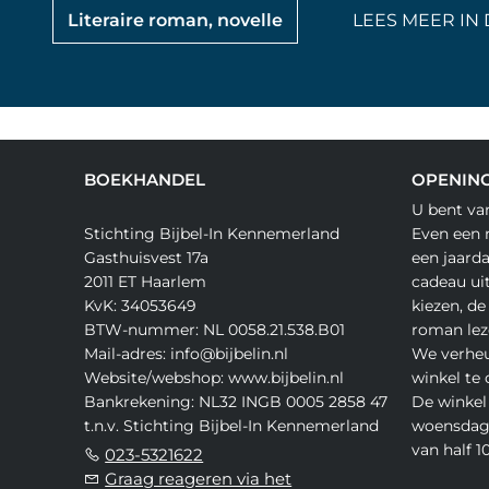
Literaire roman, novelle
LEES MEER IN 
BOEKHANDEL
OPENING
U bent va
Stichting Bijbel-In Kennemerland
Even een 
Gasthuisvest 17a
een jaard
2011 ET Haarlem
cadeau ui
KvK: 34053649
kiezen, de
BTW-nummer: NL 0058.21.538.B01
roman lez
Mail-adres: info@bijbelin.nl
We verheu
Website/webshop: www.bijbelin.nl
winkel te
Bankrekening: NL32 INGB 0005 2858 47
De winkel 
t.n.v. Stichting Bijbel-In Kennemerland
woensdag,
van half 10
023-5321622
Graag reageren via het