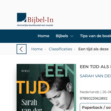
Home
Bijbels
Tips van de bo
Home
-
Classificaties
-
Een tijd als deze
EEN TIJD ALS
SARAH VAN DE
Nederlands | 26-0
9789023962892
Paperback / so