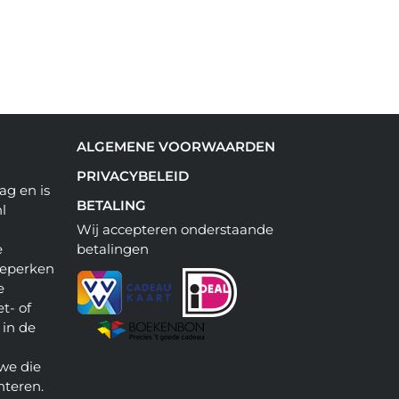
ALGEMENE VOORWAARDEN
PRIVACYBELEID
ag en is
BETALING
l
Wij accepteren onderstaande
e
betalingen
beperken
e
t- of
 in de
we die
nteren.