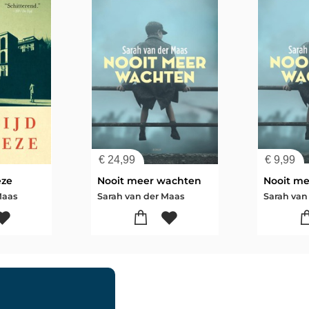
€
24,99
€
9,99
eze
Nooit meer wachten
Nooit m
Maas
Sarah van der Maas
Sarah van