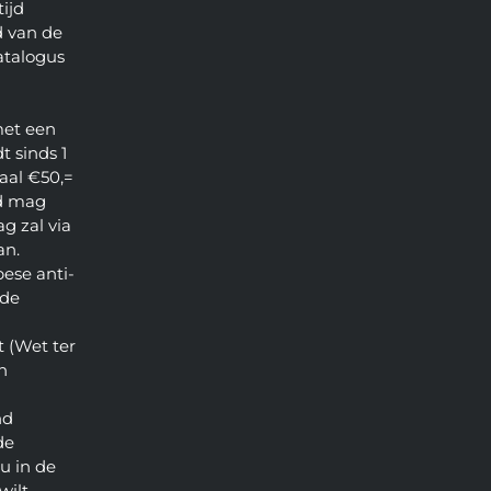
ijd
 van de
atalogus
met een
t sinds 1
aal €50,=
d mag
g zal via
an.
pese anti-
 de
 (Wet ter
n
nd
de
u in de
wilt