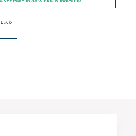
 voorraad in de winkel is indicatief
 Epub