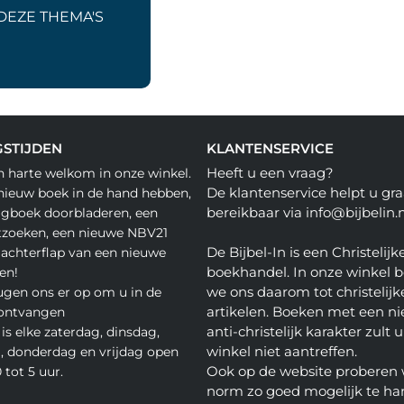
DEZE THEMA'S
STIJDEN
KLANTENSERVICE
Heeft u een vraag?
n harte welkom in onze winkel.
De klantenservice helpt u gra
nieuw boek in de hand hebben,
bereikbaar via info@bijbelin.n
agboek doorbladeren, een
tzoeken, een nieuwe NBV21
De Bijbel-In is een Christelijk
 achterflap van een nieuwe
boekhandel. In onze winkel 
en!
we ons daarom tot christelijk
gen ons er op om u in de
artikelen. Boeken met een nie
 ontvangen
anti-christelijk karakter zult u
is elke zaterdag, dinsdag,
winkel niet aantreffen.
 donderdag en vrijdag open
Ook op de website proberen 
 tot 5 uur.
norm zo goed mogelijk te ha