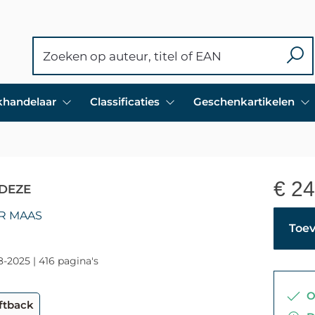
ekhandelaar
Classificaties
Geschenkartikelen
€
24
 DEZE
R MAAS
Toev
8-2025 | 416 pagina's
Op
ftback