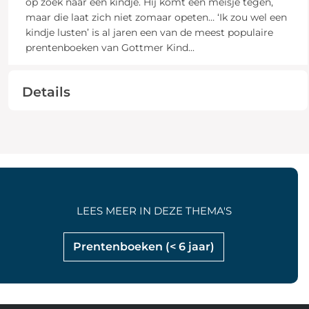
op zoek naar een kindje. Hij komt een meisje tegen,
maar die laat zich niet zomaar opeten… ‘Ik zou wel een
kindje lusten’ is al jaren een van de meest populaire
prentenboeken van Gottmer Kind
...
Details
LEES MEER IN DEZE THEMA'S
Prentenboeken (< 6 jaar)