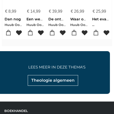
€
8,99
€
14,99
€
39,99
€
26,99
€
25,99
Dan nog
Een weg van dagen
De ontdekking van de aarde
Waar onze doden zijn
Het evangelie van Lukas
Huub Oosterhuis
Huub Oosterhuis
Huub Oosterhuis
Huub Oosterhuis
...
LEES MEER IN DEZE THEMA'S
Theologie algemeen
BOEKHANDEL