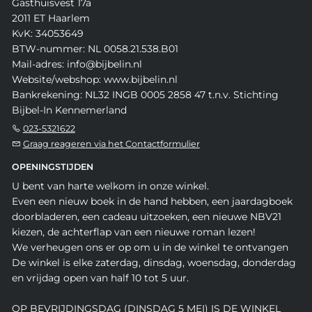
Gasthuisvest 17a
2011 ET Haarlem
KvK: 34053649
BTW-nummer: NL 0058.21.538.B01
Mail-adres: info@bijbelin.nl
Website/webshop: www.bijbelin.nl
Bankrekening: NL32 INGB 0005 2858 47 t.n.v. Stichting
Bijbel-In Kennemerland
023-5321622
Graag reageren via het Contactformulier
OPENINGSTIJDEN
U bent van harte welkom in onze winkel.
Even een nieuw boek in de hand hebben, een jaardagboek
doorbladeren, een cadeau uitzoeken, een nieuwe NBV21
kiezen, de achterflap van een nieuwe roman lezen!
We verheugen ons er op om u in de winkel te ontvangen
De winkel is elke zaterdag, dinsdag, woensdag, donderdag
en vrijdag open van half 10 tot 5 uur.
OP BEVRIJDINGSDAG (DINSDAG 5 MEI) IS DE WINKEL