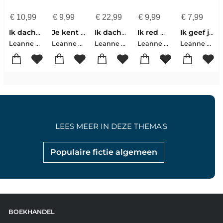
€
10,99
€
9,99
€
22,99
€
9,99
€
7,99
Ik dacht het niet
Je kent me toch
Ik dacht het niet
Ik red me wel
Ik geef je alles
Leanne Pots
Leanne Pots
Leanne Pots
Leanne Pots
Leanne Pots
LEES MEER IN DEZE THEMA'S
Populaire fictie algemeen
BOEKHANDEL