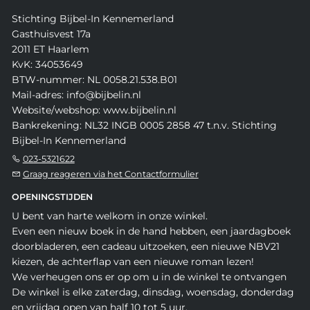
Stichting Bijbel-In Kennemerland
Gasthuisvest 17a
2011 ET Haarlem
KvK: 34053649
BTW-nummer: NL 0058.21.538.B01
Mail-adres: info@bijbelin.nl
Website/webshop: www.bijbelin.nl
Bankrekening: NL32 INGB 0005 2858 47 t.n.v. Stichting
Bijbel-In Kennemerland
023-5321622
Graag reageren via het Contactformulier
OPENINGSTIJDEN
U bent van harte welkom in onze winkel.
Even een nieuw boek in de hand hebben, een jaardagboek
doorbladeren, een cadeau uitzoeken, een nieuwe NBV21
kiezen, de achterflap van een nieuwe roman lezen!
We verheugen ons er op om u in de winkel te ontvangen
De winkel is elke zaterdag, dinsdag, woensdag, donderdag
en vrijdag open van half 10 tot 5 uur.