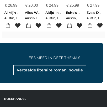
€
26,99
€
20,00
€
24,99
€
25,99
€
27,99
Al Mijn Geheimen
Alles Wat Ik Wens
Altijd In Gods Hand
Echo's Aan Het Meer
Eva's Dochters
Austin, Lynn
Austin, Lynn
Austin, Lynn
Austin, Lynn
Austin, Lynn
LEES MEER IN DEZE THEMA'S
Vertaalde literaire roman, novelle
BOEKHANDEL