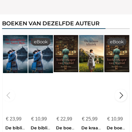
BOEKEN VAN DEZELFDE AUTEUR
eBook
eBook
€
23,99
€
10,99
€
22,99
€
25,99
€
10,99
De bibliotheek van Saint-Malo
De bibliotheek van Saint-Malo
De boekverkoper van Madrid
De kraamkliniek
De boekverkoper van Madrid