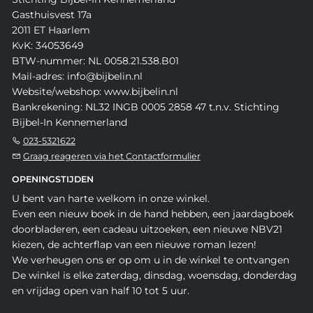
Gasthuisvest 17a
2011 ET Haarlem
KvK: 34053649
BTW-nummer: NL 0058.21.538.B01
Mail-adres: info@bijbelin.nl
Website/webshop: www.bijbelin.nl
Bankrekening: NL32 INGB 0005 2858 47 t.n.v. Stichting
Bijbel-In Kennemerland
023-5321622
Graag reageren via het Contactformulier
OPENINGSTIJDEN
U bent van harte welkom in onze winkel.
Even een nieuw boek in de hand hebben, een jaardagboek
doorbladeren, een cadeau uitzoeken, een nieuwe NBV21
kiezen, de achterflap van een nieuwe roman lezen!
We verheugen ons er op om u in de winkel te ontvangen
De winkel is elke zaterdag, dinsdag, woensdag, donderdag
en vrijdag open van half 10 tot 5 uur.