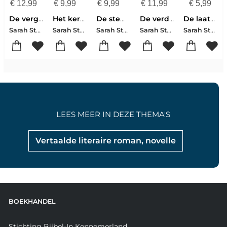
€
12,99
€
9,99
€
9,99
€
11,99
€
5,99
De vergeten spionne
Het kersenspoor
De stem van Napels
De verdwenen kledingmaakster
De laatste zomer aan zee
Sarah Steele
Sarah Steele
Sarah Steele
Sarah Steele
Sarah Steele
LEES MEER IN DEZE THEMA'S
Vertaalde literaire roman, novelle
BOEKHANDEL
Stichting Bijbel-In Kennemerland