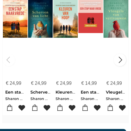
€
24,99
€
24,99
€
24,99
€
14,99
€
24,99
Een stap naar vrede
Scherven van licht
Kleuren van hoop
Een stap naar vrede: bijbelstudiegids
Vleugels van vertrouwen
Sharon Garlough Brown
Sharon Garlough Brown
Sharon Garlough Brown
Sharon Garlough Brown
Sharon Garlough Brown