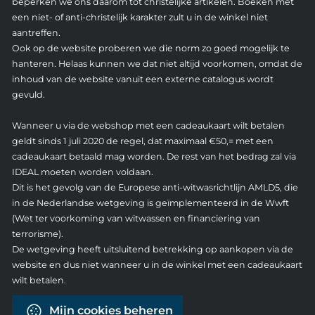
beperken we ons daarom tot christelijke artikelen. Boeken met
een niet- of anti-christelijk karakter zult u in de winkel niet
aantreffen.
Ook op de website proberen we die norm zo goed mogelijk te
hanteren. Helaas kunnen we dat niet altijd voorkomen, omdat de
inhoud van de website vanuit een externe catalogus wordt
gevuld.
Wanneer u via de webshop met een cadeaukaart wilt betalen
geldt sinds 1 juli 2020 de regel, dat maximaal €50,= met een
cadeaukaart betaald mag worden. De rest van het bedrag zal via
IDEAL moeten worden voldaan.
Dit is het gevolg van de Europese anti-witwasrichtlijn AMLD5, die
in de Nederlandse wetgeving is geïmplementeerd in de Wwft
(Wet ter voorkoming van witwassen en financiering van
terrorisme).
De wetgeving heeft uitsluitend betrekking op aankopen via de
website en dus niet wanneer u in de winkel met een cadeaukaart
wilt betalen.
Mijn cookies beheren