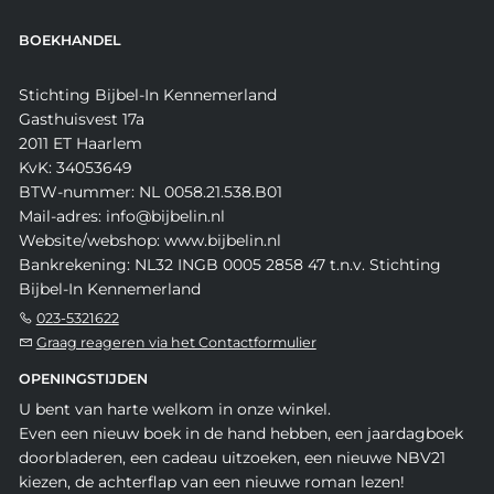
BOEKHANDEL
Stichting Bijbel-In Kennemerland
Gasthuisvest 17a
2011 ET Haarlem
KvK: 34053649
BTW-nummer: NL 0058.21.538.B01
Mail-adres: info@bijbelin.nl
Website/webshop: www.bijbelin.nl
Bankrekening: NL32 INGB 0005 2858 47 t.n.v. Stichting
Bijbel-In Kennemerland
023-5321622
Graag reageren via het Contactformulier
OPENINGSTIJDEN
U bent van harte welkom in onze winkel.
Even een nieuw boek in de hand hebben, een jaardagboek
doorbladeren, een cadeau uitzoeken, een nieuwe NBV21
kiezen, de achterflap van een nieuwe roman lezen!