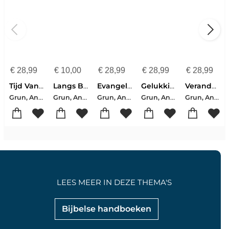
€
28,99
€
10,00
€
28,99
€
28,99
€
28,99
Tijd Van Je Leven
Langs Bergen En Dalen Van Het Leven
Evangelie Spiritueel Gelezen / 2 Luc
Gelukkig Ouder Worden
Verandering
Grun, Anselm
Grun, Anselm
Grun, Anselm
Grun, Anselm
Grun, Anselm
LEES MEER IN DEZE THEMA'S
Bijbelse handboeken