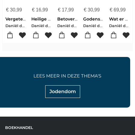
€
30,99
€
16,99
€
17,99
€
30,99
€
69,99
Vergeten rijkdom
Heilige woorden
Betoverd door begeerte
Godenschemering
Wat er na dit leven komt
Daniël de Waele
Daniël de Waele
Daniël de Waele
Daniël de Waele
Daniël de Waele
LEES MEER IN DEZE THEMA'S
Jodendom
BOEKHANDEL