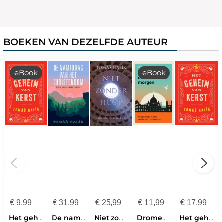
BOEKEN VAN DEZELFDE AUTEUR
eBook
eBook
€
9,99
€
31,99
€
25,99
€
11,99
€
17,99
Het geheim van Kerst
De namiddag van het christendom
Niet zonder hoop
Dromen van een nieuwe morgen
Het geheim van Kerst