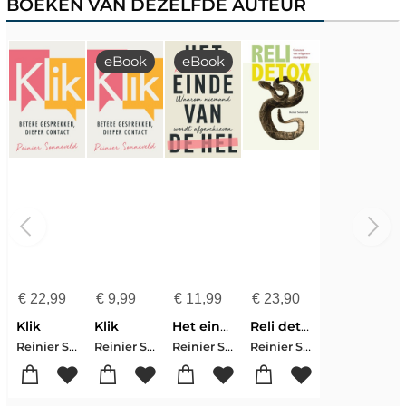
BOEKEN VAN DEZELFDE AUTEUR
eBook
eBook
€
22,99
€
9,99
€
11,99
€
23,90
Klik
Klik
Het einde van de hel
Reli detox
Reinier Sonneveld
Reinier Sonneveld
Reinier Sonneveld
Reinier Sonneveld