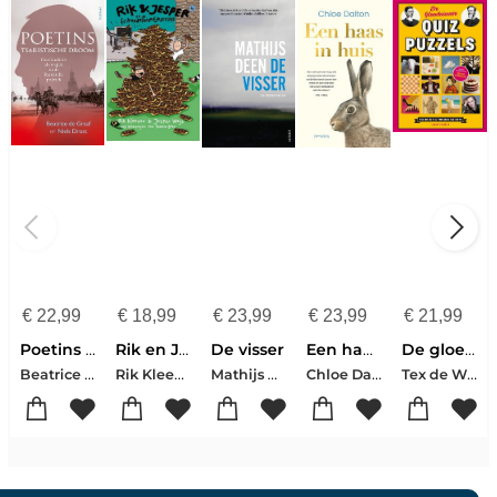
€
22,99
€
18,99
€
23,99
€
23,99
€
21,99
Poetins tsaristische droom
Rik en Jesper en de frikandelbroodjescrisis
De visser
Een haas in huis
De gloednieuwe QuizPuzzels
Beatrice de Graaf-Niels Drost
Rik Kleeven-Jesper Weijs
Mathijs Deen
Chloe Dalton
Tex de Wit-Thomas Swierts