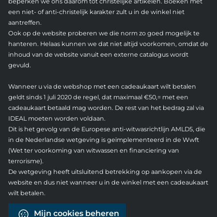
beperken we ons daarom tot christelijke artikelen. Boeken met
een niet- of anti-christelijk karakter zult u in de winkel niet
aantreffen.
Ook op de website proberen we die norm zo goed mogelijk te
hanteren. Helaas kunnen we dat niet altijd voorkomen, omdat de
inhoud van de website vanuit een externe catalogus wordt
gevuld.
Wanneer u via de webshop met een cadeaukaart wilt betalen
geldt sinds 1 juli 2020 de regel, dat maximaal €50,= met een
cadeaukaart betaald mag worden. De rest van het bedrag zal via
IDEAL moeten worden voldaan.
Dit is het gevolg van de Europese anti-witwasrichtlijn AMLD5, die
in de Nederlandse wetgeving is geïmplementeerd in de Wwft
(Wet ter voorkoming van witwassen en financiering van
terrorisme).
De wetgeving heeft uitsluitend betrekking op aankopen via de
website en dus niet wanneer u in de winkel met een cadeaukaart
wilt betalen.
Mijn cookies beheren