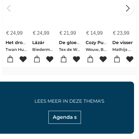
€
24,99
€
24,99
€
21,99
€
14,99
€
23,99
Het droompad
Lázár
De gloednieuwe QuizPuzzels
Cozy Puzzelboek Voor Ontspannen Zome
De visser
Twan Huys
Biedermann, Nelio
Tex de Wit-Thomas Swierts
Wouw, Bente Van De
Mathijs Deen
LEES MEER IN DEZE THEMA'S
Agenda s