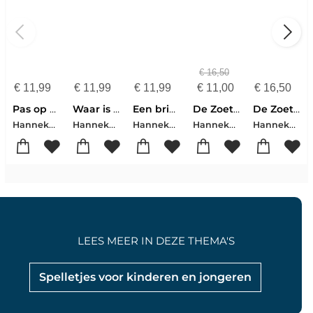
€
16,50
€
11,99
€
11,99
€
11,99
€
11,00
€
16,50
Pas op vuur
Waar is Saar?
Een brief in de bus
De Zoete Zusjes gaan op vakantie
De Zoete Zusjes worden kampioen
Hanneke de Zoete
Hanneke de Zoete
Hanneke de Zoete
Hanneke de Zoete
Hanneke de Zoete
LEES MEER IN DEZE THEMA'S
Spelletjes voor kinderen en jongeren