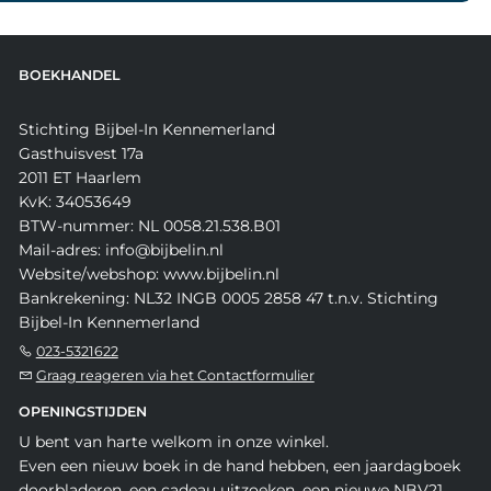
BOEKHANDEL
Stichting Bijbel-In Kennemerland
Gasthuisvest 17a
2011 ET Haarlem
KvK: 34053649
BTW-nummer: NL 0058.21.538.B01
Mail-adres: info@bijbelin.nl
Website/webshop: www.bijbelin.nl
Bankrekening: NL32 INGB 0005 2858 47 t.n.v. Stichting
Bijbel-In Kennemerland
023-5321622
Graag reageren via het Contactformulier
OPENINGSTIJDEN
U bent van harte welkom in onze winkel.
Even een nieuw boek in de hand hebben, een jaardagboek
doorbladeren, een cadeau uitzoeken, een nieuwe NBV21