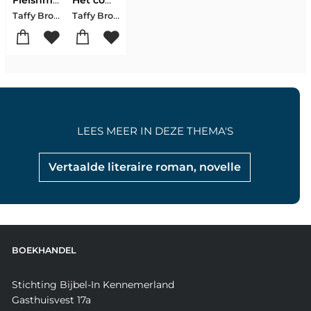
Fleishman zit in de problemen
Het compromis van Long Island
Taffy Brodesser-Akner
Taffy Brodesser-Akner
LEES MEER IN DEZE THEMA'S
Vertaalde literaire roman, novelle
BOEKHANDEL
Stichting Bijbel-In Kennemerland
Gasthuisvest 17a