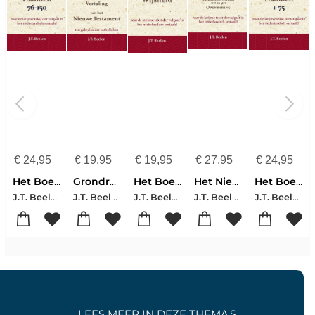
€
24,95
€
19,95
€
19,95
€
27,95
€
24,95
Het Boek der Psalmen 76-150
Grondregels voor het vervaardigen ener Nederduitsche Vertaling van het Nieuwe Testament
Het Boek der Wijsheid
Het Nieuwe Testament
Het Boek der Psalmen 1-75
J.T. Beelen
J.T. Beelen
J.T. Beelen
J.T. Beelen
J.T. Beelen
LEES MEER IN DEZE THEMA'S