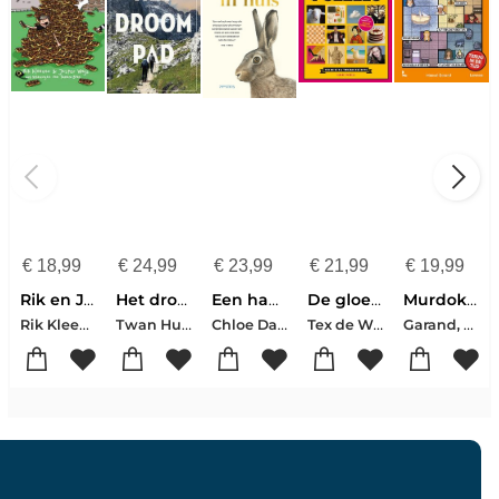
€
18,99
€
24,99
€
23,99
€
21,99
€
19,99
Rik en Jesper en de frikandelbroodjescrisis
Het droompad
Een haas in huis
De gloednieuwe QuizPuzzels
Murdoku - Terug In De Tijd
Rik Kleeven-Jesper Weijs
Twan Huys
Chloe Dalton
Tex de Wit-Thomas Swierts
Garand, Manuel