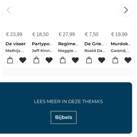
€
23,99
€
18,50
€
27,99
€
7,50
€
19,99
De visser
Partypooper
Regime change
De Griezels
Murdoku - Terug In De Tijd
Mathijs Deen
Jeff Kinney
Maggie Haberman-Jonathan Swan
Roald Dahl
Garand, Manuel
LEES MEER IN DEZE THEMA'S
Bijbels