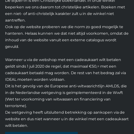
De Bijbel-In is een Christelijke boekhandel. In onze winkel
beperken we ons daarom tot christelijke artikelen. Boeken met
een niet- of anti-christelijk karakter zult u in de winkel niet
aantreffen.
Ook op de website proberen we die norm zo goed mogelijk te
hanteren. Helaas kunnen we dat niet altijd voorkomen, omdat de
inhoud van de website vanuit een externe catalogus wordt
gevuld.
Wanneer u via de webshop met een cadeaukaart wilt betalen
geldt sinds 1 juli 2020 de regel, dat maximaal €50,= met een
cadeaukaart betaald mag worden. De rest van het bedrag zal via
IDEAL moeten worden voldaan.
Dit is het gevolg van de Europese anti-witwasrichtlijn AMLD5, die
in de Nederlandse wetgeving is geïmplementeerd in de Wwft
(Wet ter voorkoming van witwassen en financiering van
terrorisme).
De wetgeving heeft uitsluitend betrekking op aankopen via de
website en dus niet wanneer u in de winkel met een cadeaukaart
wilt betalen.