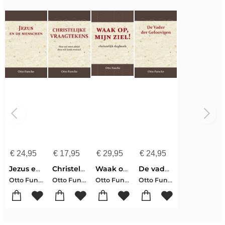
€
24,95
€
17,95
€
29,95
€
24,95
Jezus en de menschen
Christelijke Vraagtekens
Waak op, mijn ziel!
De vader der geloovigen
Otto Funcke
Otto Funcke
Otto Funcke
Otto Funcke