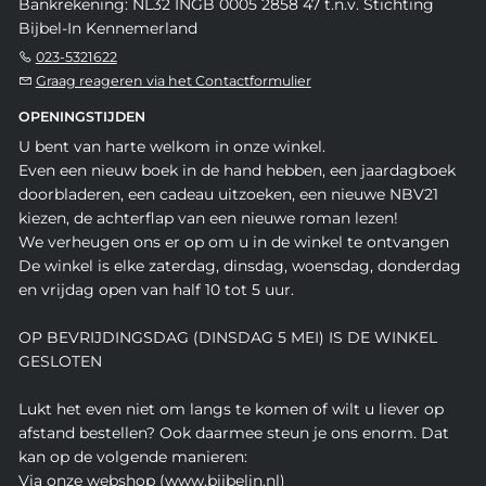
Bankrekening: NL32 INGB 0005 2858 47 t.n.v. Stichting
Bijbel-In Kennemerland
023-5321622
Graag reageren via het Contactformulier
OPENINGSTIJDEN
U bent van harte welkom in onze winkel.
Even een nieuw boek in de hand hebben, een jaardagboek
doorbladeren, een cadeau uitzoeken, een nieuwe NBV21
kiezen, de achterflap van een nieuwe roman lezen!
We verheugen ons er op om u in de winkel te ontvangen
De winkel is elke zaterdag, dinsdag, woensdag, donderdag
en vrijdag open van half 10 tot 5 uur.
OP BEVRIJDINGSDAG (DINSDAG 5 MEI) IS DE WINKEL
GESLOTEN
Lukt het even niet om langs te komen of wilt u liever op
afstand bestellen? Ook daarmee steun je ons enorm. Dat
kan op de volgende manieren:
Via onze webshop (www.bijbelin.nl)